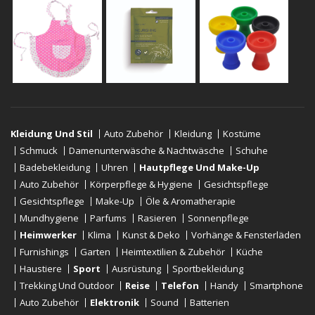
Kleidung Und Stil
Auto Zubehör
Kleidung
Kostüme
Schmuck
Damenunterwäsche & Nachtwäsche
Schuhe
Badebekleidung
Uhren
Hautpflege Und Make-Up
Auto Zubehör
Körperpflege & Hygiene
Gesichtspflege
Gesichtspflege
Make-Up
Öle & Aromatherapie
Mundhygiene
Parfums
Rasieren
Sonnenpflege
Heimwerker
Klima
Kunst & Deko
Vorhänge & Fensterläden
Furnishings
Garten
Heimtextilien & Zubehör
Küche
Haustiere
Sport
Ausrüstung
Sportbekleidung
Trekking Und Outdoor
Reise
Telefon
Handy
Smartphone
Auto Zubehör
Elektronik
Sound
Batterien