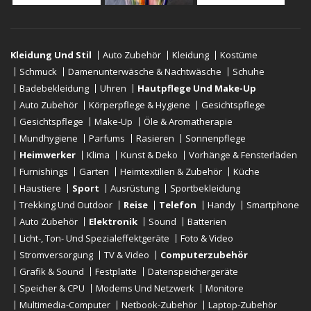
Kleidung Und Stil
Auto Zubehör
Kleidung
Kostüme
Schmuck
Damenunterwäsche & Nachtwäsche
Schuhe
Badebekleidung
Uhren
Hautpflege Und Make-Up
Auto Zubehör
Körperpflege & Hygiene
Gesichtspflege
Gesichtspflege
Make-Up
Öle & Aromatherapie
Mundhygiene
Parfums
Rasieren
Sonnenpflege
Heimwerker
Klima
Kunst & Deko
Vorhänge & Fensterläden
Furnishings
Garten
Heimtextilien & Zubehör
Küche
Haustiere
Sport
Ausrüstung
Sportbekleidung
Trekking Und Outdoor
Reise
Telefon
Handy
Smartphone
Auto Zubehör
Elektronik
Sound
Batterien
Licht-, Ton- Und Spezialeffektgeräte
Foto & Video
Stromversorgung
TV & Video
Computerzubehör
Grafik & Sound
Festplatte
Datenspeichergeräte
Speicher & CPU
Modems Und Netzwerk
Monitore
Multimedia-Computer
Netbook-Zubehör
Laptop-Zubehör