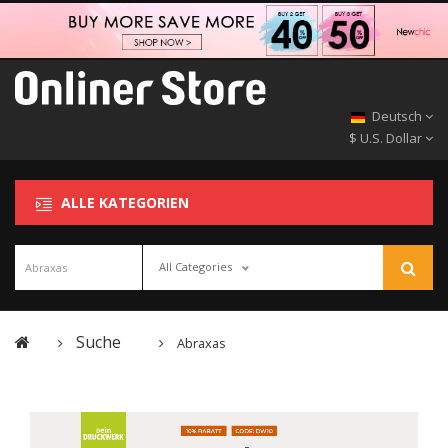
Deutsch
$ U.S. Dollar
ALLE KATEGORIEN
All Categories
Suche
Abraxas