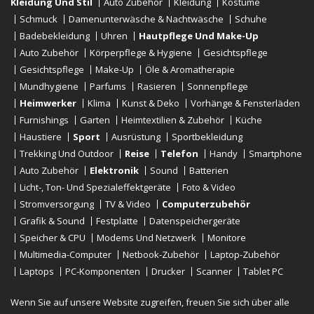
Kleidung Und Stil
Auto Zubehör
Kleidung
Kostüme
Schmuck
Damenunterwäsche & Nachtwäsche
Schuhe
Badebekleidung
Uhren
Hautpflege Und Make-Up
Auto Zubehör
Körperpflege & Hygiene
Gesichtspflege
Gesichtspflege
Make-Up
Öle & Aromatherapie
Mundhygiene
Parfums
Rasieren
Sonnenpflege
Heimwerker
Klima
Kunst & Deko
Vorhänge & Fensterläden
Furnishings
Garten
Heimtextilien & Zubehör
Küche
Haustiere
Sport
Ausrüstung
Sportbekleidung
Trekking Und Outdoor
Reise
Telefon
Handy
Smartphone
Auto Zubehör
Elektronik
Sound
Batterien
Licht-, Ton- Und Spezialeffektgeräte
Foto & Video
Stromversorgung
TV & Video
Computerzubehör
Grafik & Sound
Festplatte
Datenspeichergeräte
Speicher & CPU
Modems Und Netzwerk
Monitore
Multimedia-Computer
Netbook-Zubehör
Laptop-Zubehör
Laptops
PC-Komponenten
Drucker
Scanner
Tablet PC
E-Reader
Desktop
Wenn Sie auf unsere Website zugreifen, freuen Sie sich über alle