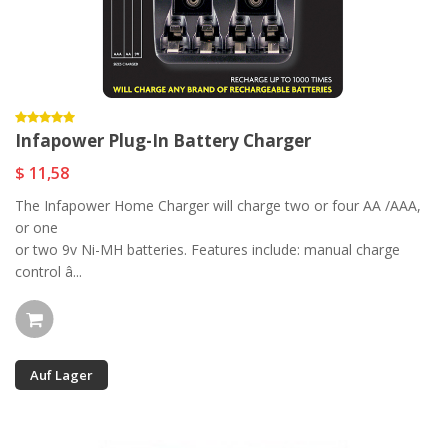
Infapower Plug-In Battery Charger
$ 11,58
The Infapower Home Charger will charge two or four AA /AAA,
or one
or two 9v Ni-MH batteries. Features include: manual charge
control â...
Auf Lager