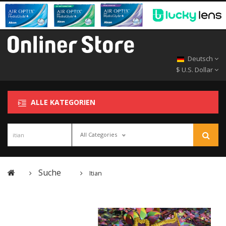
Deutsch
$ U.S. Dollar
ALLE KATEGORIEN
All Categories
Suche
Itian