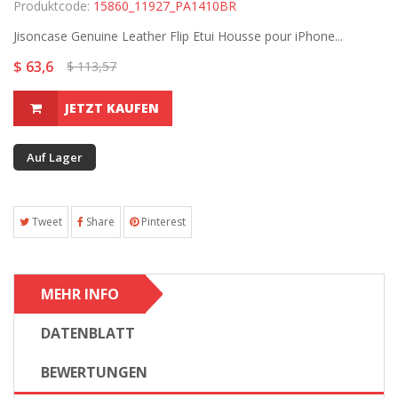
Produktcode:
15860_11927_PA1410BR
Jisoncase Genuine Leather Flip Etui Housse pour iPhone...
$ 63,6
$ 113,57
JETZT KAUFEN
Auf Lager
Tweet
Share
Pinterest
MEHR INFO
DATENBLATT
BEWERTUNGEN