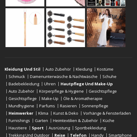
Kleidung Und Stil
Auto Zubehör
Kleidung
Kostüme
Schmuck
Damenunterwäsche & Nachtwäsche
Schuhe
Badebekleidung
Uhren
Hautpflege Und Make-Up
Auto Zubehör
Körperpflege & Hygiene
Gesichtspflege
Gesichtspflege
Make-Up
Öle & Aromatherapie
Mundhygiene
Parfums
Rasieren
Sonnenpflege
Heimwerker
Klima
Kunst & Deko
Vorhänge & Fensterläden
Furnishings
Garten
Heimtextilien & Zubehör
Küche
Haustiere
Sport
Ausrüstung
Sportbekleidung
Trekking Und Outdoor
Reise
Telefon
Handy
Smartphone