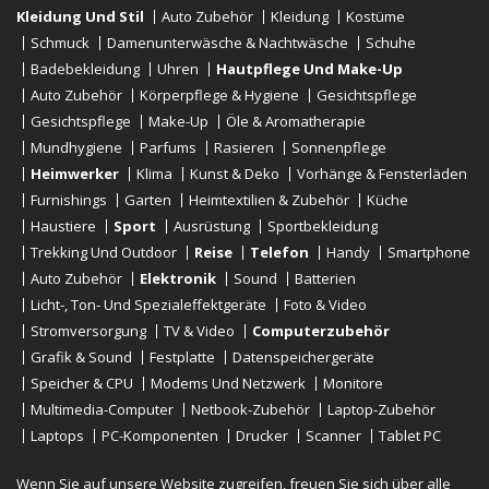
Kleidung Und Stil
Auto Zubehör
Kleidung
Kostüme
Schmuck
Damenunterwäsche & Nachtwäsche
Schuhe
Badebekleidung
Uhren
Hautpflege Und Make-Up
Auto Zubehör
Körperpflege & Hygiene
Gesichtspflege
Gesichtspflege
Make-Up
Öle & Aromatherapie
Mundhygiene
Parfums
Rasieren
Sonnenpflege
Heimwerker
Klima
Kunst & Deko
Vorhänge & Fensterläden
Furnishings
Garten
Heimtextilien & Zubehör
Küche
Haustiere
Sport
Ausrüstung
Sportbekleidung
Trekking Und Outdoor
Reise
Telefon
Handy
Smartphone
Auto Zubehör
Elektronik
Sound
Batterien
Licht-, Ton- Und Spezialeffektgeräte
Foto & Video
Stromversorgung
TV & Video
Computerzubehör
Grafik & Sound
Festplatte
Datenspeichergeräte
Speicher & CPU
Modems Und Netzwerk
Monitore
Multimedia-Computer
Netbook-Zubehör
Laptop-Zubehör
Laptops
PC-Komponenten
Drucker
Scanner
Tablet PC
E-Reader
Desktop
Wenn Sie auf unsere Website zugreifen, freuen Sie sich über alle