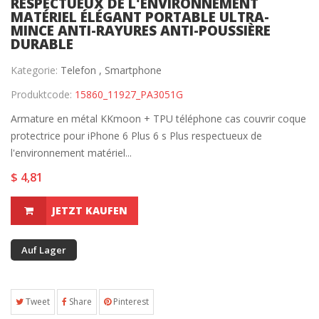
RESPECTUEUX DE L'ENVIRONNEMENT
MATÉRIEL ÉLÉGANT PORTABLE ULTRA-
MINCE ANTI-RAYURES ANTI-POUSSIÈRE
DURABLE
Kategorie:
Telefon ,
Smartphone
Produktcode:
15860_11927_PA3051G
Armature en métal KKmoon + TPU téléphone cas couvrir coque
protectrice pour iPhone 6 Plus 6 s Plus respectueux de
l'environnement matériel...
$ 4,81
JETZT KAUFEN
Auf Lager
Tweet
Share
Pinterest