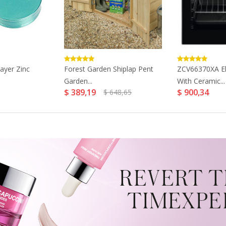
yer Zinc
Forest Garden Shiplap Pent
ZCV66370XA El
Garden...
With Ceramic...
$ 389,19
$ 900,34
$ 648,65