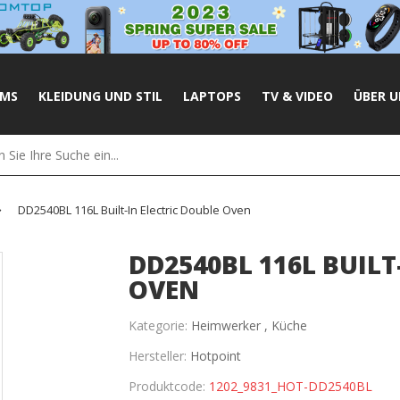
UMS
KLEIDUNG UND STIL
LAPTOPS
TV & VIDEO
ÜBER U
DD2540BL 116L Built-In Electric Double Oven
DD2540BL 116L BUILT
OVEN
Kategorie:
Heimwerker ,
Küche
Hersteller:
Hotpoint
Produktcode:
1202_9831_HOT-DD2540BL