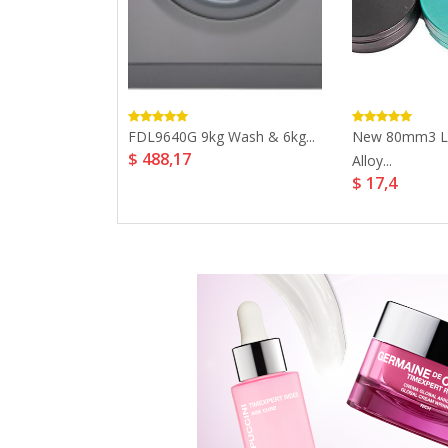
 SMP778CNEIXL
FDL9640G 9kg Wash & 6kg...
New 80mm3 La
$ 488,17
on...
Alloy...
$ 17,4