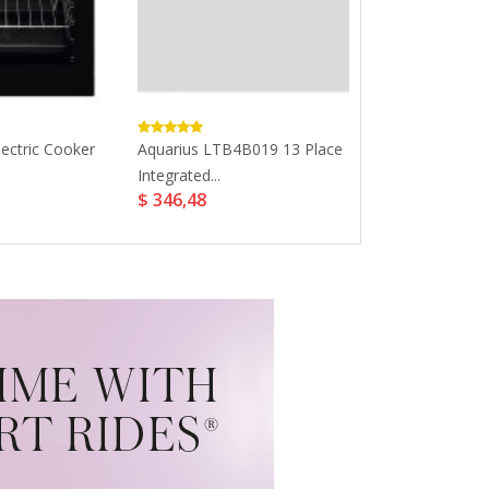
ectric Cooker
Aquarius LTB4B019 13 Place
W Collection 
Integrated...
770mm Inductio
$ 346,48
$ 1029,14