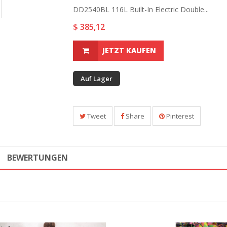
DD2540BL 116L Built-In Electric Double...
$ 385,12
JETZT KAUFEN
Auf Lager
Tweet
Share
Pinterest
BEWERTUNGEN