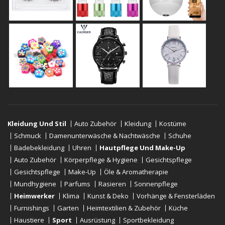
Kleidung Und Stil
Auto Zubehör
Kleidung
Kostüme
Schmuck
Damenunterwäsche & Nachtwäsche
Schuhe
Badebekleidung
Uhren
Hautpflege Und Make-Up
Auto Zubehör
Körperpflege & Hygiene
Gesichtspflege
Gesichtspflege
Make-Up
Öle & Aromatherapie
Mundhygiene
Parfums
Rasieren
Sonnenpflege
Heimwerker
Klima
Kunst & Deko
Vorhänge & Fensterläden
Furnishings
Garten
Heimtextilien & Zubehör
Küche
Haustiere
Sport
Ausrüstung
Sportbekleidung