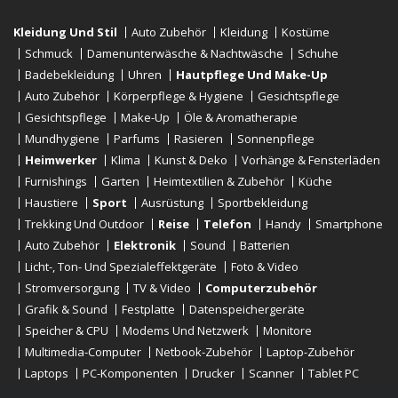
Kleidung Und Stil
Auto Zubehör
Kleidung
Kostüme
Schmuck
Damenunterwäsche & Nachtwäsche
Schuhe
Badebekleidung
Uhren
Hautpflege Und Make-Up
Auto Zubehör
Körperpflege & Hygiene
Gesichtspflege
Gesichtspflege
Make-Up
Öle & Aromatherapie
Mundhygiene
Parfums
Rasieren
Sonnenpflege
Heimwerker
Klima
Kunst & Deko
Vorhänge & Fensterläden
Furnishings
Garten
Heimtextilien & Zubehör
Küche
Haustiere
Sport
Ausrüstung
Sportbekleidung
Trekking Und Outdoor
Reise
Telefon
Handy
Smartphone
Auto Zubehör
Elektronik
Sound
Batterien
Licht-, Ton- Und Spezialeffektgeräte
Foto & Video
Stromversorgung
TV & Video
Computerzubehör
Grafik & Sound
Festplatte
Datenspeichergeräte
Speicher & CPU
Modems Und Netzwerk
Monitore
Multimedia-Computer
Netbook-Zubehör
Laptop-Zubehör
Laptops
PC-Komponenten
Drucker
Scanner
Tablet PC
E-Reader
Desktop