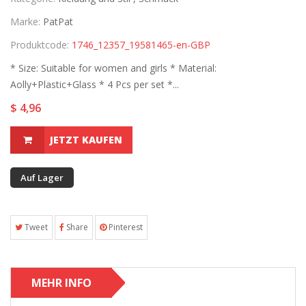
Marke:
PatPat
Produktcode:
1746_12357_19581465-en-GBP
* Size: Suitable for women and girls * Material:
Aolly+Plastic+Glass * 4 Pcs per set *...
$ 4,96
JETZT KAUFEN
Auf Lager
Tweet
Share
Pinterest
MEHR INFO