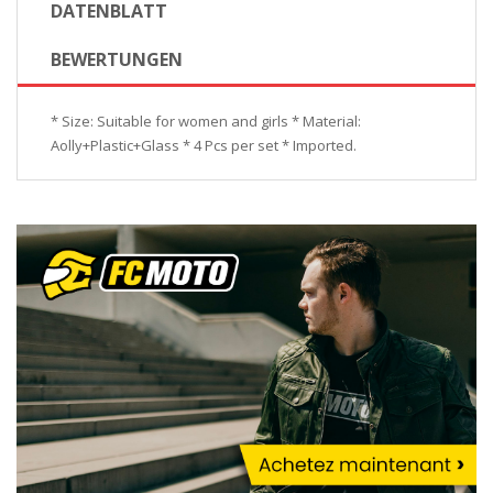
DATENBLATT
BEWERTUNGEN
* Size: Suitable for women and girls * Material:
Aolly+Plastic+Glass * 4 Pcs per set * Imported.