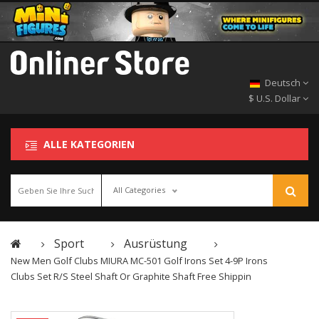
Deutsch
$ U.S. Dollar
ALLE KATEGORIEN
All Categories
Sport
Ausrüstung
New Men Golf Clubs MIURA MC-501 Golf Irons Set 4-9P Irons
Clubs Set R/S Steel Shaft Or Graphite Shaft Free Shippin