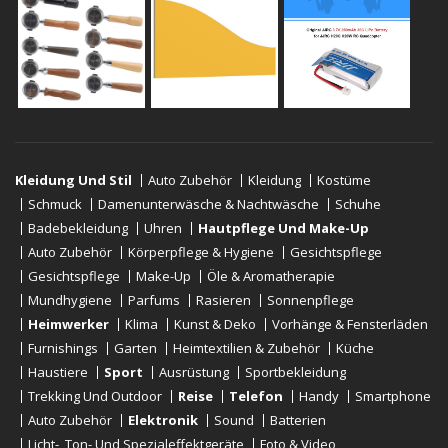
Kleidung Und Stil
Auto Zubehör
Kleidung
Kostüme
Schmuck
Damenunterwäsche & Nachtwäsche
Schuhe
Badebekleidung
Uhren
Hautpflege Und Make-Up
Auto Zubehör
Körperpflege & Hygiene
Gesichtspflege
Gesichtspflege
Make-Up
Öle & Aromatherapie
Mundhygiene
Parfums
Rasieren
Sonnenpflege
Heimwerker
Klima
Kunst & Deko
Vorhänge & Fensterläden
Furnishings
Garten
Heimtextilien & Zubehör
Küche
Haustiere
Sport
Ausrüstung
Sportbekleidung
Trekking Und Outdoor
Reise
Telefon
Handy
Smartphone
Auto Zubehör
Elektronik
Sound
Batterien
Licht-, Ton- Und Spezialeffektgeräte
Foto & Video