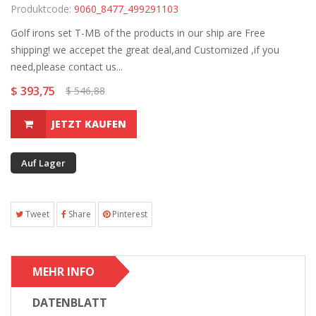
Produktcode:
9060_8477_499291103
Golf irons set T-MB of the products in our ship are Free
shipping! we accepet the great deal,and Customized ,if you
need,please contact us...
$ 393,75
$ 546,88
JETZT KAUFEN
Auf Lager
Tweet
Share
Pinterest
MEHR INFO
DATENBLATT