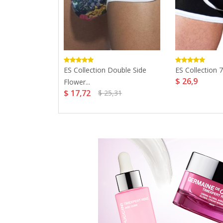
 Up Mesh
ES Collection Double Side
ES Collection 7
$ 26,9
Flower...
$ 17,72
$ 25,31