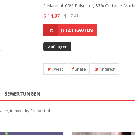
* Material: 65% Polyester, 35% Cotton * Machi
$ 14,97
$ 17,41
JETZT KAUFEN
Auf Lager
Tweet
Share
Pinterest
BEWERTUNGEN
wash, tumble dry * Imported