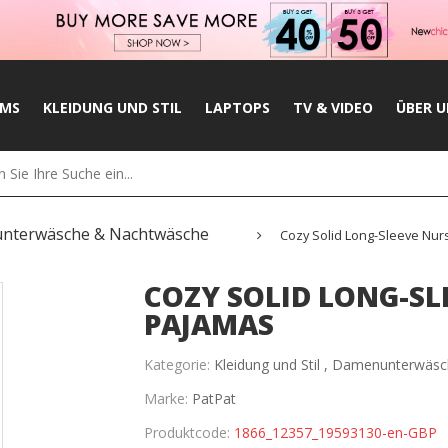
UMS
KLEIDUNG UND STIL
LAPTOPS
TV & VIDEO
ÜBER U
nterwäsche & Nachtwäsche
Cozy Solid Long-Sleeve Nur
COZY SOLID LONG-SL
PAJAMAS
Kategorie:
Kleidung und Stil ,
Damenunterwäsc
Marke:
PatPat
Produktcode:
1866_12357_19593130-en-GBP