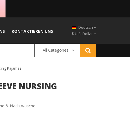
Deutsch
NS
KONTAKTIEREN UNS
$ U.S. Dollar
All Categories
sing Pajamas
EEVE NURSING
he & Nachtwäsche