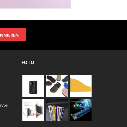
NNIEREN
FOTO
g Von