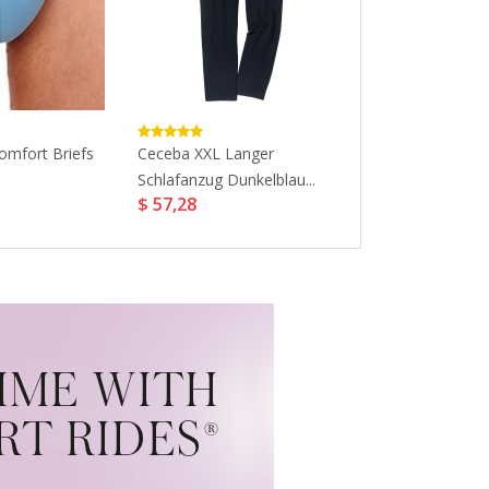
omfort Briefs
Ceceba XXL Langer
Addicted Push
Schlafanzug Dunkelblau...
Trunks...
$ 57,28
$ 29,24