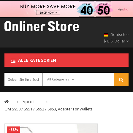
Deutsch
$ U.S. Dollar
ALLE KATEGORIEN
All Categories
Sport
Givi S950 / S951 / S952 / S953, Adapter For Wallets
-38%