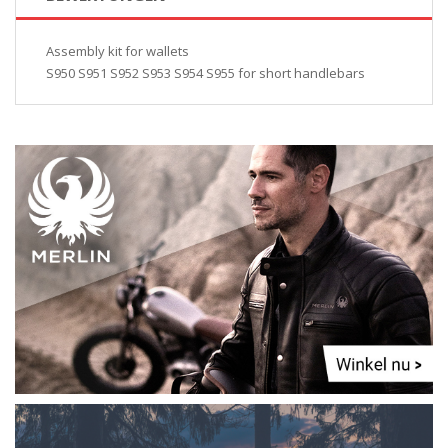
Assembly kit for wallets
S950 S951 S952 S953 S954 S955 for short handlebars