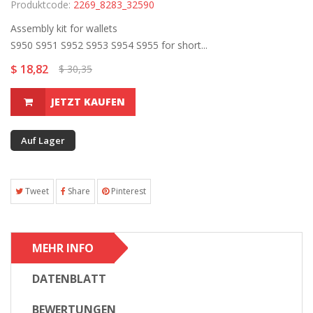
Produktcode:
2269_8283_32590
Assembly kit for wallets
S950 S951 S952 S953 S954 S955 for short...
$ 18,82
$ 30,35
JETZT KAUFEN
Auf Lager
Tweet
Share
Pinterest
MEHR INFO
DATENBLATT
BEWERTUNGEN