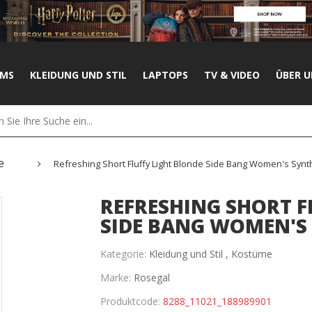
UMS
KLEIDUNG UND STIL
LAPTOPS
TV & VIDEO
ÜBER U
e
Refreshing Short Fluffy Light Blonde Side Bang Women's Synth
REFRESHING SHORT F
SIDE BANG WOMEN'S 
Kategorie:
Kleidung und Stil ,
Kostüme
Marke:
Rosegal
Produktcode:
8288_11021_188989901