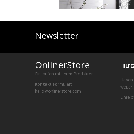
Newsletter
OnlinerStore
HILF
Einkaufen mit Ihren Produkten
Haben 
Kontakt Formular:
weiter.
hello@onlinerstore.com
Einrei