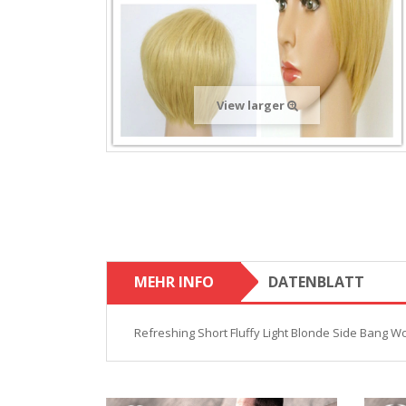
View larger
MEHR INFO
DATENBLATT
Refreshing Short Fluffy Light Blonde Side Bang W