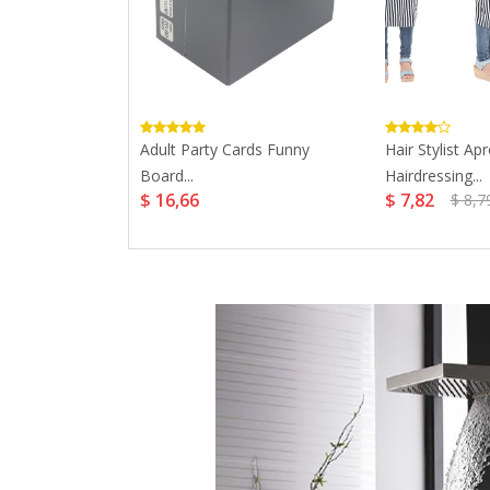
 Harry Gryffin
Adult Party Cards Funny
Hair Stylist Ap
Board...
Hairdressing...
$ 16,66
$ 7,82
$ 8,7