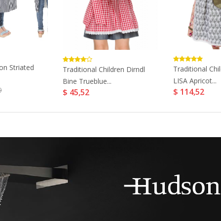
ron Striated
Traditional Chi
Traditional Children Dirndl
LISA Apricot...
Bine Trueblue...
9
$ 114,52
$ 45,52