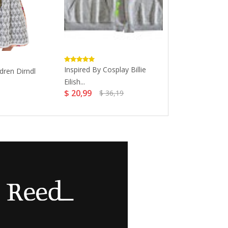
Inspired By Cosplay Billie
Assassin Magic
ldren Dirndl
Eilish...
D'or...
$ 20,99
$ 17,84
$ 36,19