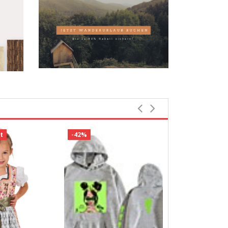
t
-42%