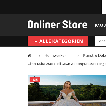
PARF
ALLE KATEGORIEN
Heimwerker
Kunst & Dek
Glitter Dubai Arabia Ball Gown Wedding Dresses Long
-13%