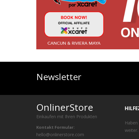
Newsletter
OnlinerStore
HILF
Einkaufen mit Ihren Produkten
Haben 
Kontakt Formular:
weiter.
hello@onlinerstore.com