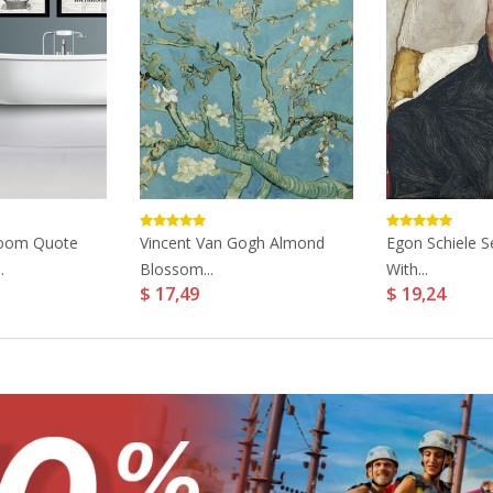
oom Quote
Vincent Van Gogh Almond
Egon Schiele Se
.
Blossom...
With...
$ 17,49
$ 19,24