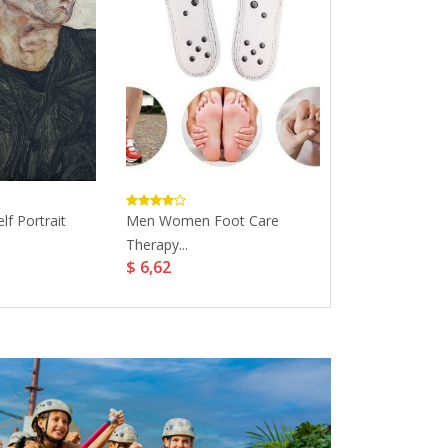
lf Portrait
Men Women Foot Care
10pcs British I
Therapy...
Challenge Coin.
$ 6,62
$ 27,47