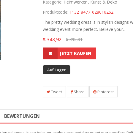
Kategorie:
Heimwerker ,
Kunst & Deko
Produktcode:
1132_8477_628016262
The pretty wedding dress is in stylish designs 
wedding event more perfect. Believe your...
$ 343,92
$ 395,31
JETZT KAUFEN
Auf Lager
Tweet
Share
Pinterest
BEWERTUNGEN
th long sleeves. It can help you make your wedding event more perfect. Bel