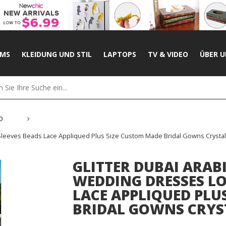
UMS
KLEIDUNG UND STIL
LAPTOPS
TV & VIDEO
ÜBER U
o
 Sleeves Beads Lace Appliqued Plus Size Custom Made Bridal Gowns Crysta
GLITTER DUBAI ARAB
WEDDING DRESSES LO
LACE APPLIQUED PLU
BRIDAL GOWNS CRYST