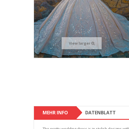
View larger
MEHR INFO
DATENBLATT
The pretty wedding dress is in stylish designs wi