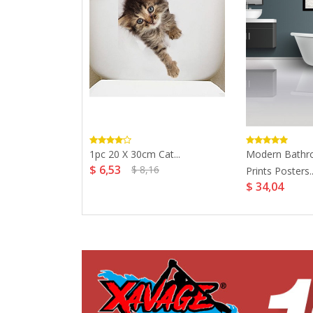
nfantry
1pc 20 X 30cm Cat...
Modern Bathr
$ 6,53
$ 8,16
..
Prints Posters..
$ 34,04