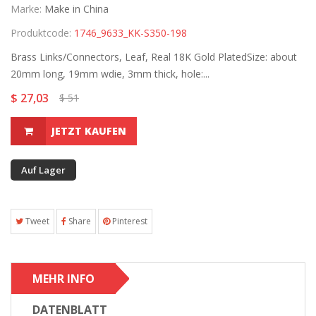
Marke:
Make in China
Produktcode:
1746_9633_KK-S350-198
Brass Links/Connectors, Leaf, Real 18K Gold PlatedSize: about
20mm long, 19mm wdie, 3mm thick, hole:...
$ 27,03
$ 51
JETZT KAUFEN
Auf Lager
Tweet
Share
Pinterest
MEHR INFO
DATENBLATT