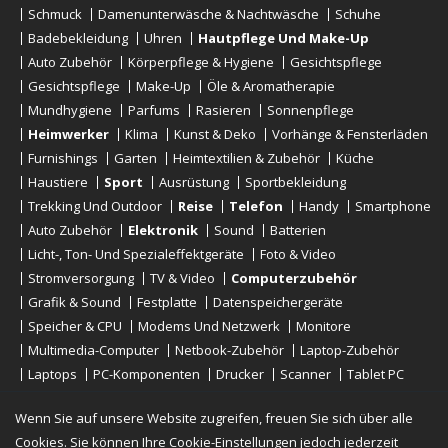
Schmuck
Damenunterwäsche & Nachtwäsche
Schuhe
Badebekleidung
Uhren
Hautpflege Und Make-Up
Auto Zubehör
Körperpflege & Hygiene
Gesichtspflege
Gesichtspflege
Make-Up
Öle & Aromatherapie
Mundhygiene
Parfums
Rasieren
Sonnenpflege
Heimwerker
Klima
Kunst & Deko
Vorhänge & Fensterläden
Furnishings
Garten
Heimtextilien & Zubehör
Küche
Haustiere
Sport
Ausrüstung
Sportbekleidung
Trekking Und Outdoor
Reise
Telefon
Handy
Smartphone
Auto Zubehör
Elektronik
Sound
Batterien
Licht-, Ton- Und Spezialeffektgeräte
Foto & Video
Stromversorgung
TV & Video
Computerzubehör
Grafik & Sound
Festplatte
Datenspeichergeräte
Speicher & CPU
Modems Und Netzwerk
Monitore
Multimedia-Computer
Netbook-Zubehör
Laptop-Zubehör
Laptops
PC-Komponenten
Drucker
Scanner
Tablet PC
E-Reader
Desktop
Wenn Sie auf unsere Website zugreifen, freuen Sie sich über alle
Cookies. Sie können Ihre Cookie-Einstellungen jedoch jederzeit