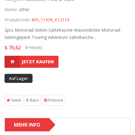
Marke:
other
Produktcode:
809_11939_K12119
2pcs Motorrad-Seiten-Satteltasche Wasserdichte Motorrad-
Seitengepäck Touring Adventure Satteltasche...
$ 76,62
$ 100,82
JETZT KAUFEN
Auf Lager
Tweet
Share
Pinterest
MEHR INFO