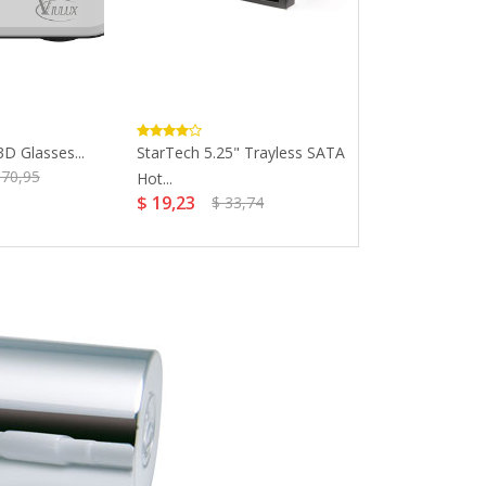
D Glasses...
StarTech 5.25" Trayless SATA
VR360 Head-M
370,95
Hot...
Google Cardboa
$ 19,23
$ 16,09
$ 33,74