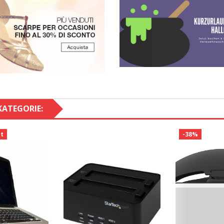
KATEGORIE:
t
-38%