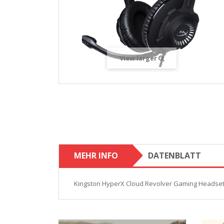
View larger
MEHR INFO
DATENBLATT
Kingston HyperX Cloud Revolver Gaming Heads