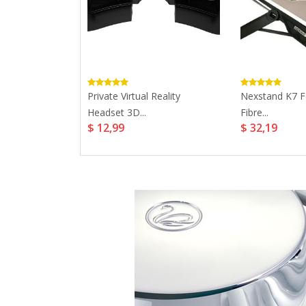
ounted
Private Virtual Reality
Nexstand K7 F
ard 3D...
Headset 3D...
Fibre...
$ 12,99
$ 32,19