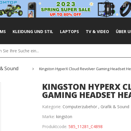
UMS
KLEIDUNG UND STIL
LAPTOPS
TV & VIDEO
ÜBER U
 & Sound
Kingston HyperX Cloud Revolver Gaming Headset 
KINGSTON HYPERX C
GAMING HEADSET H
Kategorie:
Computerzubehör ,
Grafik & Sound
Marke:
kingston
Produktcode:
585_11281_C4898