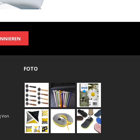
NNIEREN
FOTO
g Von