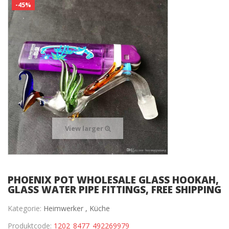
-45%
View larger
PHOENIX POT WHOLESALE GLASS HOOKAH,
GLASS WATER PIPE FITTINGS, FREE SHIPPING
Kategorie:
Heimwerker ,
Küche
Produktcode:
1202_8477_492269979