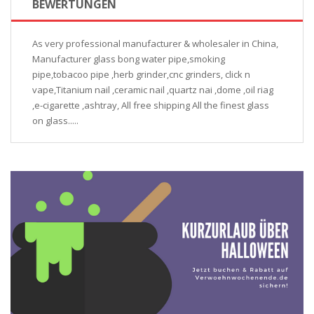
BEWERTUNGEN
As very professional manufacturer & wholesaler in China,
Manufacturer glass bong water pipe,smoking
pipe,tobacoo pipe ,herb grinder,cnc grinders, click n
vape,Titanium nail ,ceramic nail ,quartz nai ,dome ,oil riag
,e-cigarette ,ashtray, All free shipping All the finest glass
on glass.....