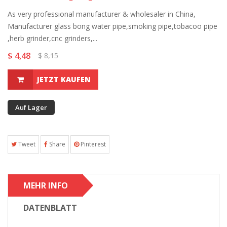
As very professional manufacturer & wholesaler in China,
Manufacturer glass bong water pipe,smoking pipe,tobacoo pipe
,herb grinder,cnc grinders,...
$ 4,48
$ 8,15
JETZT KAUFEN
Auf Lager
Tweet
Share
Pinterest
MEHR INFO
DATENBLATT