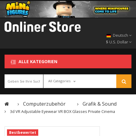
Deutsch
$ U.S. Dollar
ALLE KATEGORIEN
All Categories
Computerzubehör
Grafik & Sound
3d VR Adjustable Eyewear VR BOX Glasses Private Cinema
Bestbewertet