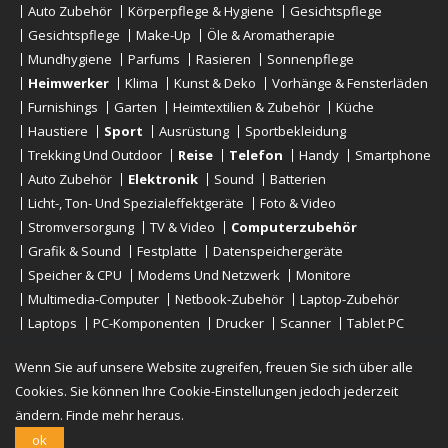
Auto Zubehör
Körperpflege & Hygiene
Gesichtspflege
Gesichtspflege
Make-Up
Öle & Aromatherapie
Mundhygiene
Parfums
Rasieren
Sonnenpflege
Heimwerker
Klima
Kunst & Deko
Vorhänge & Fensterläden
Furnishings
Garten
Heimtextilien & Zubehör
Küche
Haustiere
Sport
Ausrüstung
Sportbekleidung
Trekking Und Outdoor
Reise
Telefon
Handy
Smartphone
Auto Zubehör
Elektronik
Sound
Batterien
Licht-, Ton- Und Spezialeffektgeräte
Foto & Video
Stromversorgung
TV & Video
Computerzubehör
Grafik & Sound
Festplatte
Datenspeichergeräte
Speicher & CPU
Modems Und Netzwerk
Monitore
Multimedia-Computer
Netbook-Zubehör
Laptop-Zubehör
Laptops
PC-Komponenten
Drucker
Scanner
Tablet PC
E-Reader
Desktop
Wenn Sie auf unsere Website zugreifen, freuen Sie sich über alle
Cookies. Sie können Ihre Cookie-Einstellungen jedoch jederzeit
ändern.
Finde mehr heraus.
Urheberrechte © 2019 - 2026
Onlinerstore
. All Right Reserved
ok