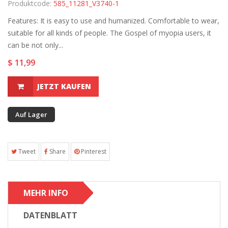
Produktcode:
585_11281_V3740-1
Features: It is easy to use and humanized. Comfortable to wear,
suitable for all kinds of people. The Gospel of myopia users, it
can be not only...
$ 11,99
JETZT KAUFEN
Auf Lager
Tweet
Share
Pinterest
MEHR INFO
DATENBLATT