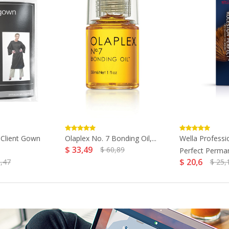
 Client Gown
Olaplex No. 7 Bonding Oil,...
Wella Professi
$ 33,49
$ 60,89
Perfect Perman
$ 20,6
,47
$ 25,