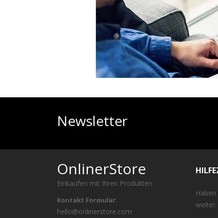
Newsletter
OnlinerStore
HILF
Einkaufen mit Ihren Produkten
Haben 
Kontakt Formular:
weiter.
hello@onlinerstore.com