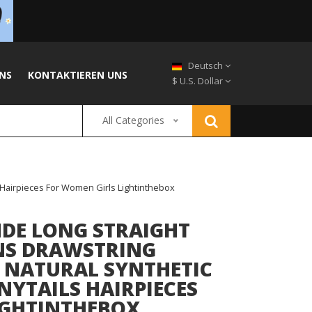
Deutsch
NS
KONTAKTIEREN UNS
$ U.S. Dollar
All Categories
s Hairpieces For Women Girls Lightinthebox
NDE LONG STRAIGHT
NS DRAWSTRING
E NATURAL SYNTHETIC
ONYTAILS HAIRPIECES
IGHTINTHEBOX