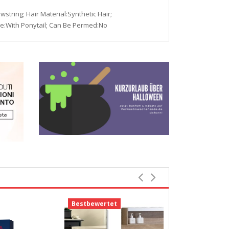
string; Hair Material:Synthetic Hair;
yle:With Ponytail; Can Be Permed:No
Bestbewertet
Bestbewerte