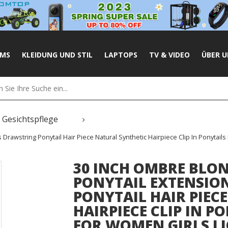
UMS
KLEIDUNG UND STIL
LAPTOPS
TV & VIDEO
ÜBER U
Gesichtspflege
Drawstring Ponytail Hair Piece Natural Synthetic Hairpiece Clip In Ponytail
30 INCH OMBRE BLO
PONYTAIL EXTENSIO
PONYTAIL HAIR PIEC
HAIRPIECE CLIP IN P
FOR WOMEN GIRLS L