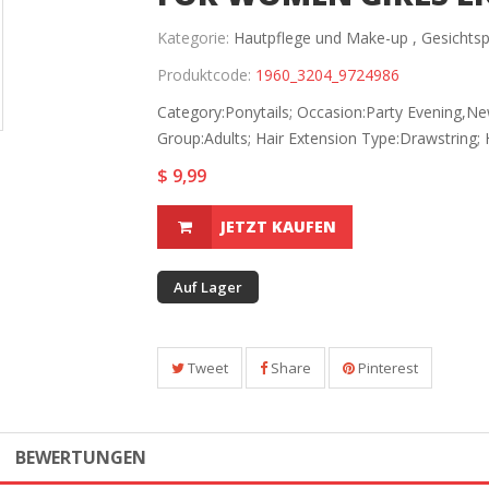
Kategorie:
Hautpflege und Make-up ,
Gesichtsp
Produktcode:
1960_3204_9724986
Category:Ponytails; Occasion:Party Evening,New
Group:Adults; Hair Extension Type:Drawstring; Ha
$ 9,99
JETZT KAUFEN
Auf Lager
Tweet
Share
Pinterest
BEWERTUNGEN