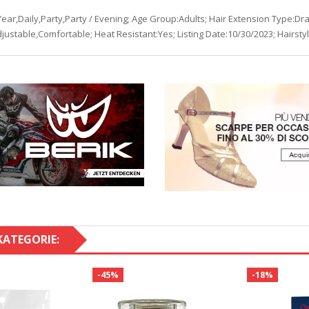
ar,Daily,Party,Party / Evening; Age Group:Adults; Hair Extension Type:Draw
djustable,Comfortable; Heat Resistant:Yes; Listing Date:10/30/2023; Hairst
KATEGORIE:
-45%
-18%