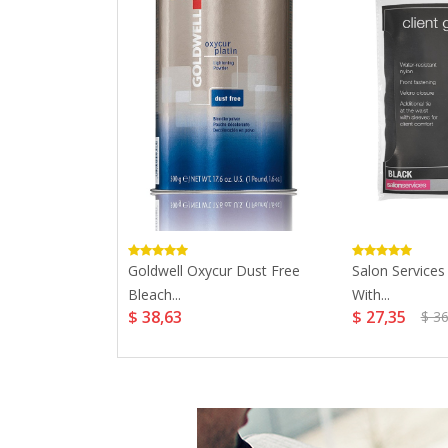
out Colour
Goldwell Oxycur Dust Free
Salon Services
..
Bleach...
With...
$ 38,63
$ 27,35
$ 36