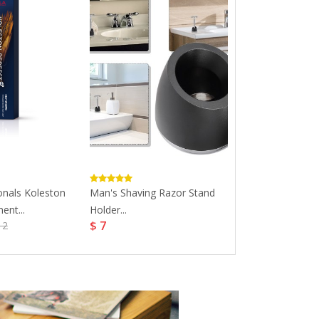
onals Koleston
Man's Shaving Razor Stand
Proclere Wipeo
ent...
Holder...
Remove Wipes.
$ 7
$ 13,51
12