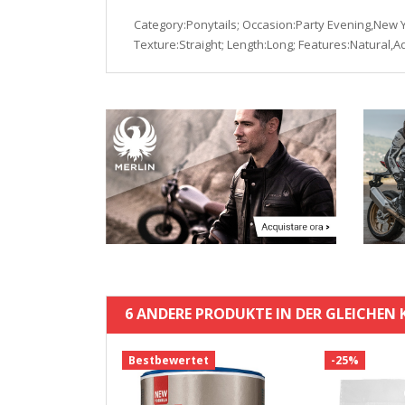
Category:Ponytails; Occasion:Party Evening,New Ye
Texture:Straight; Length:Long; Features:Natural,A
6 ANDERE PRODUKTE IN DER GLEICHEN 
t
Bestbewertet
-25%