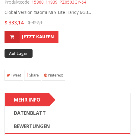
Produktcode:
15860_11939_PZ0503GY-64
Global Version Xiaomi Mi 9 Lite Handy 6GB...
$ 333,14
$ 427,1
JETZT KAUFEN
Auf Lager
Tweet
Share
Pinterest
MEHR INFO
DATENBLATT
BEWERTUNGEN