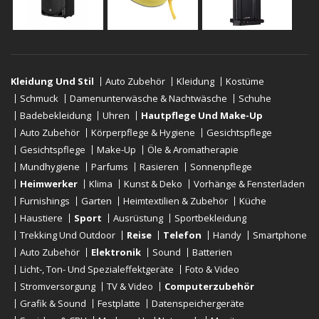
Kleidung Und Stil
Auto Zubehör
Kleidung
Kostüme
Schmuck
Damenunterwäsche & Nachtwäsche
Schuhe
Badebekleidung
Uhren
Hautpflege Und Make-Up
Auto Zubehör
Körperpflege & Hygiene
Gesichtspflege
Gesichtspflege
Make-Up
Öle & Aromatherapie
Mundhygiene
Parfums
Rasieren
Sonnenpflege
Heimwerker
Klima
Kunst & Deko
Vorhänge & Fensterläden
Furnishings
Garten
Heimtextilien & Zubehör
Küche
Haustiere
Sport
Ausrüstung
Sportbekleidung
Trekking Und Outdoor
Reise
Telefon
Handy
Smartphone
Auto Zubehör
Elektronik
Sound
Batterien
Licht-, Ton- Und Spezialeffektgeräte
Foto & Video
Stromversorgung
TV & Video
Computerzubehör
Grafik & Sound
Festplatte
Datenspeichergeräte