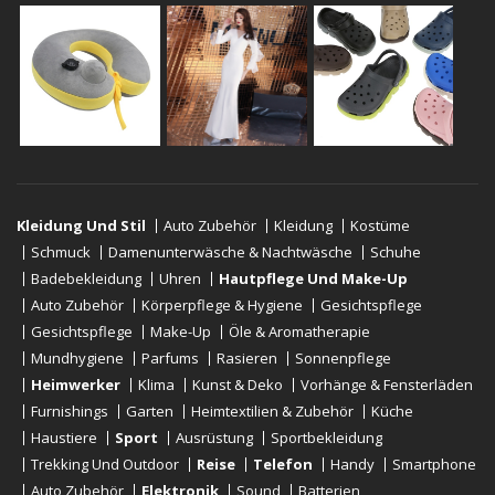
Kleidung Und Stil
Auto Zubehör
Kleidung
Kostüme
Schmuck
Damenunterwäsche & Nachtwäsche
Schuhe
Badebekleidung
Uhren
Hautpflege Und Make-Up
Auto Zubehör
Körperpflege & Hygiene
Gesichtspflege
Gesichtspflege
Make-Up
Öle & Aromatherapie
Mundhygiene
Parfums
Rasieren
Sonnenpflege
Heimwerker
Klima
Kunst & Deko
Vorhänge & Fensterläden
Furnishings
Garten
Heimtextilien & Zubehör
Küche
Haustiere
Sport
Ausrüstung
Sportbekleidung
Trekking Und Outdoor
Reise
Telefon
Handy
Smartphone
Auto Zubehör
Elektronik
Sound
Batterien