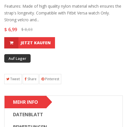
Features: Made of high quality nylon material which ensures the
strap's longevity. Compatible with Fitbit Versa watch Only.
Strong velcro and...
$ 6,99
$ 8,03
JETZT KAUFEN
Auf Lager
Tweet
Share
Pinterest
MEHR INFO
DATENBLATT
BEWERTUNGEN