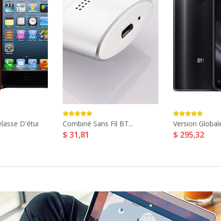
lasse D'étui
Combiné Sans Fil BT...
Version Globale
$ 31,81
$ 295,32