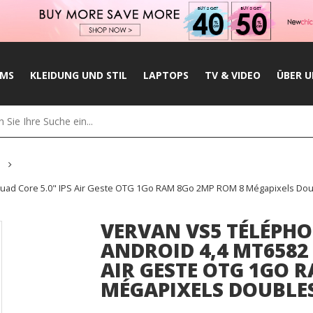
UMS
KLEIDUNG UND STIL
LAPTOPS
TV & VIDEO
ÜBER U
 Quad Core 5.0" IPS Air Geste OTG 1Go RAM 8Go 2MP ROM 8 Mégapixels Do
VERVAN VS5 TÉLÉPHO
ANDROID 4,4 MT6582 
AIR GESTE OTG 1GO 
MÉGAPIXELS DOUBLE