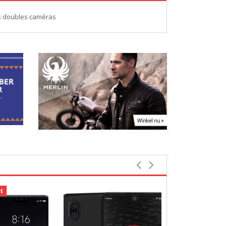
ls doubles caméras
t
-23%