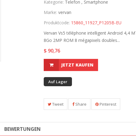
Kategorie:
Telefon ,
Smartphone
Marke:
vervan
Produktcode:
15860_11927_P1205B-EU
Vervan Vs5 téléphone intelligent Android 4,4
8Go 2MP ROM 8 mégapixels doubles...
$ 90,76
JETZT KAUFEN
Auf Lager
Tweet
Share
Pinterest
BEWERTUNGEN