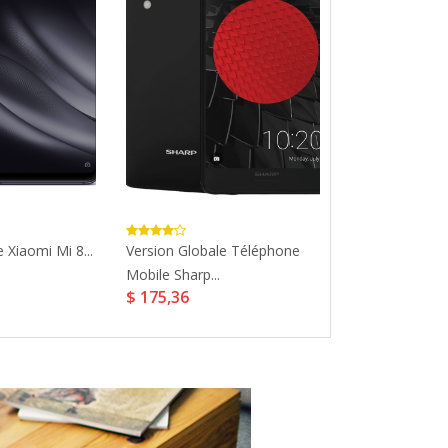
 Xiaomi Mi 8...
Version Globale Téléphone
Refurbished Ap
Mobile Sharp...
Plus...
$ 175,36
$ 692,99
$ 