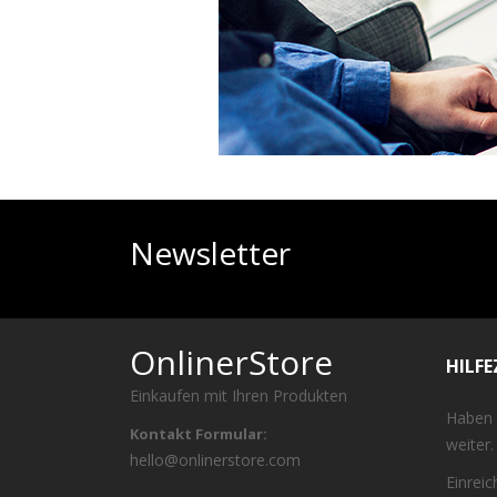
Newsletter
OnlinerStore
HILF
Einkaufen mit Ihren Produkten
Haben 
Kontakt Formular:
weiter.
hello@onlinerstore.com
Einrei