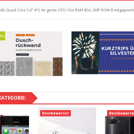
T6582 Quad Core 5.0" IPS Air geste OTG 1Go RAM 8Go 2MP ROM 8 mégapixe
KATEGORIE:
Bestbewertet
Bestbewerte