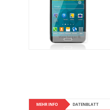
View larger
MEHR INFO
DATENBLATT