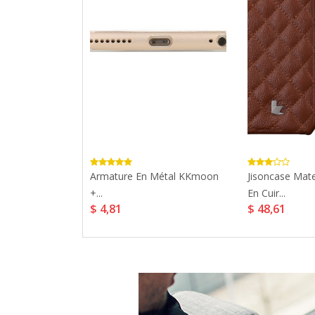
pple IPhone 7
Armature En Métal KKmoon
Jisoncase Mate
+...
En Cuir...
$ 4,81
$ 48,61
899,99