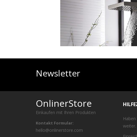
Newsletter
OnlinerStore
HILF
Einkaufen mit Ihren Produkten
Haben 
Kontakt Formular:
weiter.
hello@onlinerstore.com
Einrei