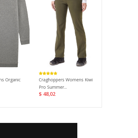
s Organic
Craghoppers Womens Kiwi
Hype Red Scri
Pro Summer...
Shorts...
$ 48,02
$ 33,3