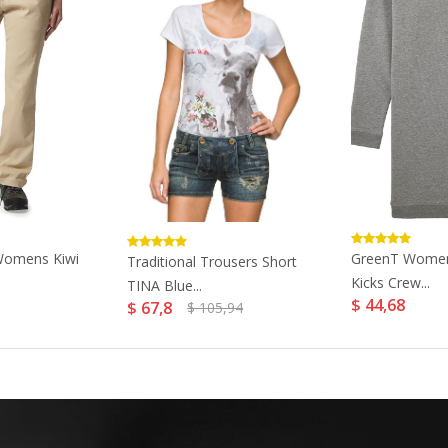
Womens Kiwi
GreenT Women
Traditional Trousers Short
Kicks Crew...
TINA Blue...
$ 44,68
$ 67,8
$ 105,94