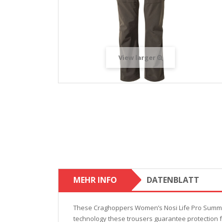
View larger
MEHR INFO
DATENBLATT
These Craghoppers Women’s Nosi Life Pro Summer W
technology these trousers guarantee protection fr