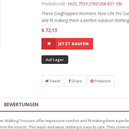
Produktcode:
1620_7553_CWJ1208-821-18L
These Craghoppers Women’s Nosi Life Pro Sum
and fit making them a perfect outdoor clothing.
$ 72,13
JETZT KAUFEN
Auf Lager
Tweet
Share
Pinterest
BEWERTUNGEN
alking Trousers offer impressive comfort and fit making them a perfect 
om the insects. This wash-and-wear clothing is easy to care. They come wit