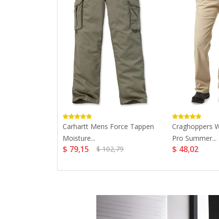
pt Mens
Carhartt Mens Force Tappen
Craghoppers 
Moisture...
Pro Summer...
$ 79,15
$ 48,02
$ 102,79