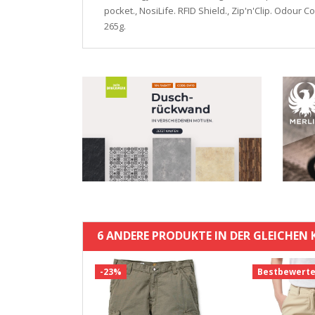
pocket., NosiLife. RFID Shield., Zip'n'Clip. Odour C
265g.
6 ANDERE PRODUKTE IN DER GLEICHEN 
t
-23%
Bestbewerte