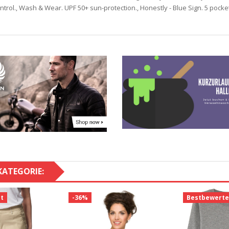
ontrol., Wash & Wear. UPF 50+ sun-protection., Honestly - Blue Sign. 5 pockets
KATEGORIE:
t
-36%
Bestbewerte