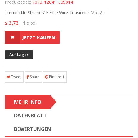
Produktcode:
1013_12641_639014
Turnbuckle Strainer/ Fence Wire Tensioner M5 (2...
$ 3,73
$ 5,65
JETZT KAUFEN
Auf Lager
Tweet
Share
Pinterest
MEHR INFO
DATENBLATT
BEWERTUNGEN