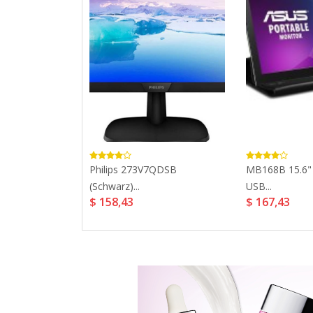
QDSB
Philips 273V7QDSB
MB168B 15.6" 
(Schwarz)...
USB...
$ 158,43
$ 167,43
177,32