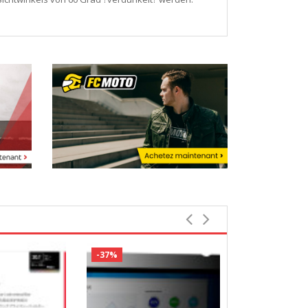
-37%
-32%