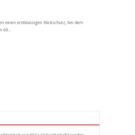
en einen erstklassigen Blickschutz, bei dem
 60...
s Sichtwinkels von 60 Grad ?verdunkelt? werden.