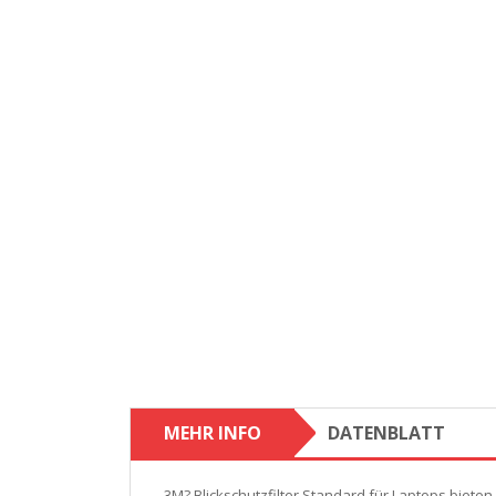
MEHR INFO
DATENBLATT
3M? Blickschutzfilter Standard für Laptops bieten