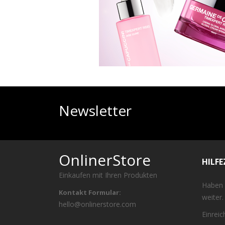
Newsletter
OnlinerStore
HILF
Einkaufen mit Ihren Produkten
Haben 
Kontakt Formular:
weiter.
hello@onlinerstore.com
Einrei