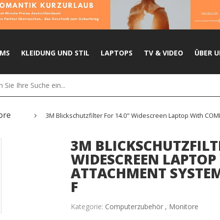
UMS
KLEIDUNG UND STIL
LAPTOPS
TV & VIDEO
ÜBER U
ore
3M Blickschutzfilter For 14.0" Widescreen Laptop With COMP
3M BLICKSCHUTZFILTE
WIDESCREEN LAPTOP
ATTACHMENT SYSTEM 
F
Kategorie:
Computerzubehör ,
Monitore