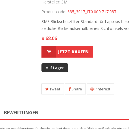
Hersteller:
3M
Produktcode:
635_3017_IT0.009.717.087
3M? Blickschutzfilter Standard für Laptops biet
seitliche Blicke außerhalb eines Sichtwinkels von
$ 68,06
JETZT KAUFEN
Auf Lager
Tweet
Share
Pinterest
BEWERTUNGEN
 einen erstklassigen Blickschutz, bei dem seitliche Blicke außerhalb eine