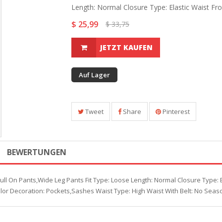
Length: Normal Closure Type: Elastic Waist Fron
$ 25,99
$ 33,75
JETZT KAUFEN
Auf Lager
Tweet
Share
Pinterest
BEWERTUNGEN
ull On Pants,Wide Leg Pants Fit Type: Loose Length: Normal Closure Type: Ela
Color Decoration: Pockets,Sashes Waist Type: High Waist With Belt: No Seas