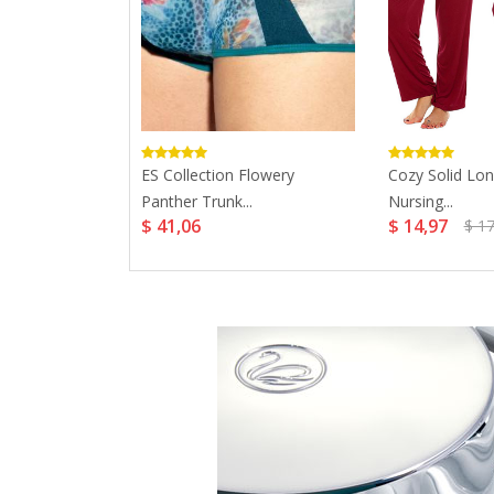
Double Side
ES Collection Flowery
Cozy Solid Lon
Panther Trunk...
Nursing...
$ 41,06
$ 14,97
2,73
$ 17