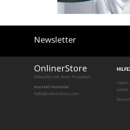
Newsletter
OnlinerStore
HILF
Einkaufen mit Ihren Produkten
Haben 
Kontakt Formular:
weiter.
hello@onlinerstore.com
Einrei