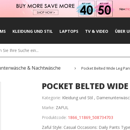
UMS
KLEIDUNG UND STIL
LAPTOPS
TV & VIDEO
ÜBER U
nterwäsche & Nachtwäsche
Pocket Belted Wide Leg Pant
POCKET BELTED WIDE
Kategorie:
Kleidung und Stil ,
Damenunterwäsc
Marke:
ZAFUL
Produktcode:
1866_11869_508734703
Zaful Style: Casual Occasions: Daily Pants Typ