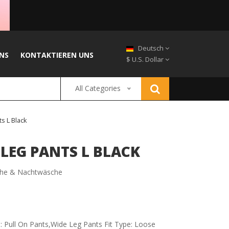
Deutsch
NS
KONTAKTIEREN UNS
$ U.S. Dollar
All Categories
s L Black
 LEG PANTS L BLACK
he & Nachtwäsche
e: Pull On Pants,Wide Leg Pants Fit Type: Loose