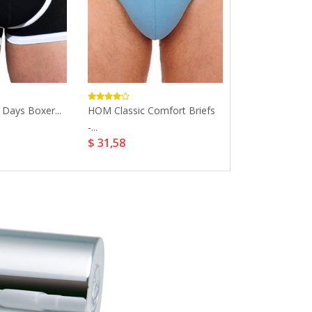
 Days Boxer...
HOM Classic Comfort Briefs
ES Collection 
-...
Bottomless...
$ 31,58
$ 32,05
$ 42