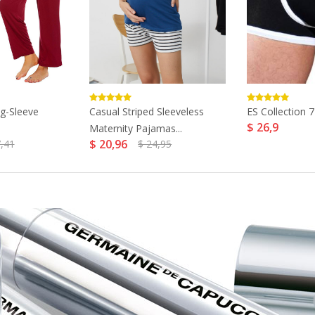
g-Sleeve
Casual Striped Sleeveless
ES Collection 7
$ 26,9
Maternity Pajamas...
$ 20,96
,41
$ 24,95