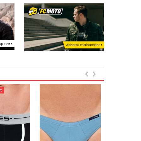
t
-25%