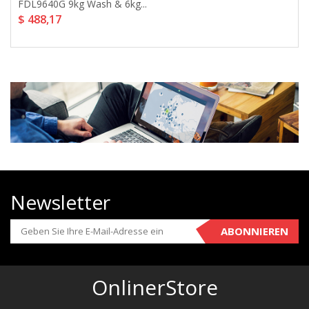
FDL9640G 9kg Wash & 6kg...
$ 488,17
Newsletter
ABONNIEREN
OnlinerStore