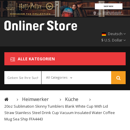
Deutsch
$ U.S. Dollar
ALLE KATEGORIEN
All Categories
Heimwerker
Küche
20oz Sublimation Skinny Tumblers Blank White Cup With Lid
Straw Stainless Steel Drink Cup Vacuum Insulated Water Coffee
Mug Sea Ship FFA4443