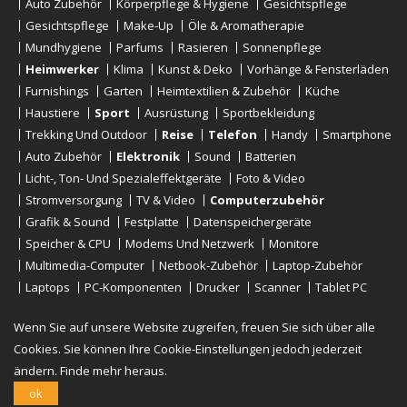
Auto Zubehör
Körperpflege & Hygiene
Gesichtspflege
Gesichtspflege
Make-Up
Öle & Aromatherapie
Mundhygiene
Parfums
Rasieren
Sonnenpflege
Heimwerker
Klima
Kunst & Deko
Vorhänge & Fensterläden
Furnishings
Garten
Heimtextilien & Zubehör
Küche
Haustiere
Sport
Ausrüstung
Sportbekleidung
Trekking Und Outdoor
Reise
Telefon
Handy
Smartphone
Auto Zubehör
Elektronik
Sound
Batterien
Licht-, Ton- Und Spezialeffektgeräte
Foto & Video
Stromversorgung
TV & Video
Computerzubehör
Grafik & Sound
Festplatte
Datenspeichergeräte
Speicher & CPU
Modems Und Netzwerk
Monitore
Multimedia-Computer
Netbook-Zubehör
Laptop-Zubehör
Laptops
PC-Komponenten
Drucker
Scanner
Tablet PC
E-Reader
Desktop
Wenn Sie auf unsere Website zugreifen, freuen Sie sich über alle
Cookies. Sie können Ihre Cookie-Einstellungen jedoch jederzeit
ändern.
Finde mehr heraus.
Urheberrechte © 2019 - 2026
Onlinerstore
. All Right Reserved
ok