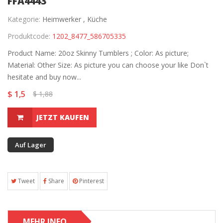
FFA4443
Kategorie:
Heimwerker ,
Küche
Produktcode:
1202_8477_586705335
Product Name: 20oz Skinny Tumblers ; Color: As picture;
Material: Other Size: As picture you can choose your like Don`t
hesitate and buy now...
$ 1,5
$ 1,88
JETZT KAUFEN
Auf Lager
Tweet
Share
Pinterest
MEHR INFO