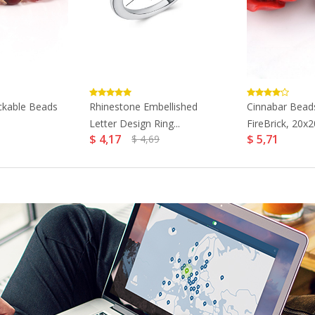
kable Beads
Rhinestone Embellished
Cinnabar Beads
Letter Design Ring...
FireBrick, 20x
$ 4,17
$ 5,71
$ 4,69