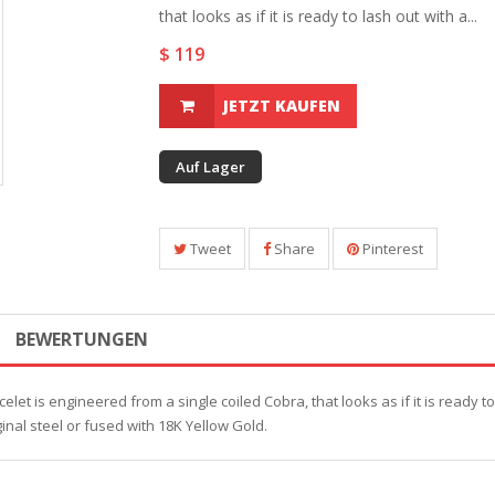
that looks as if it is ready to lash out with a...
$ 119
JETZT KAUFEN
Auf Lager
Tweet
Share
Pinterest
BEWERTUNGEN
acelet is engineered from a single coiled Cobra, that looks as if it is ready
ginal steel or fused with 18K Yellow Gold.