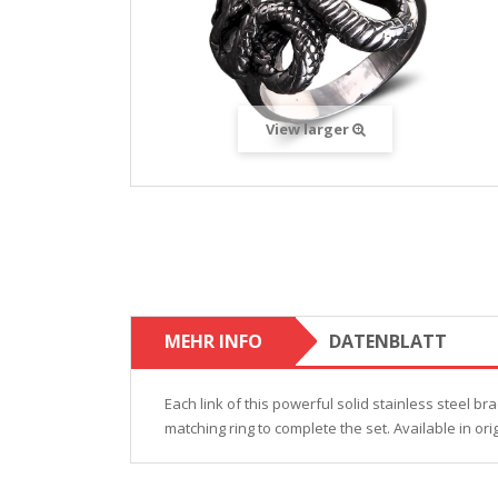
View larger
MEHR INFO
DATENBLATT
Each link of this powerful solid stainless steel br
matching ring to complete the set. Available in ori