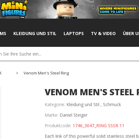
UMS
KLEIDUNG UND STIL
LAPTOPS
TV & VIDEO
ÜBER U
k
Venom Men's Steel Ring
VENOM MEN'S STEEL 
Kategorie:
Kleidung und Stil ,
Schmuck
Marke:
Daniel Steiger
Produktcode:
1746_3047_RING SSSR 11
Each link of this powerful solid stainless steel