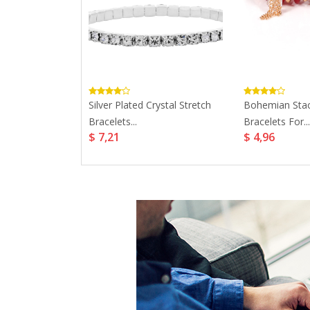
Hook Silver
Silver Plated Crystal Stretch
Bohemian Stac
Bracelets...
Bracelets For...
$ 7,21
$ 4,96