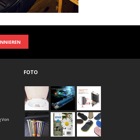
NNIEREN
FOTO
g Von