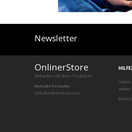
Newsletter
OnlinerStore
HILF
Einkaufen mit Ihren Produkten
Haben 
Kontakt Formular:
weiter.
hello@onlinerstore.com
Einrei