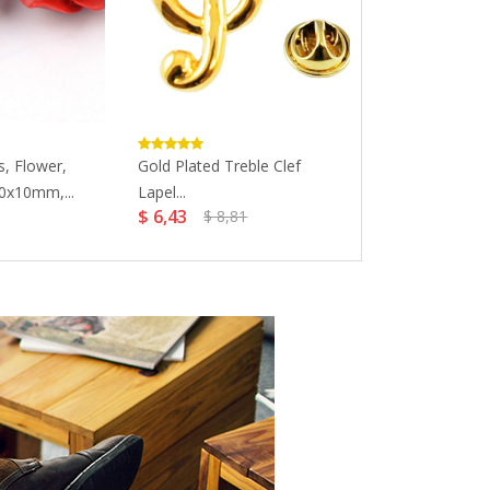
, Flower,
Gold Plated Treble Clef
Women Spiral H
20x10mm,...
Lapel...
Metal...
$ 6,43
$ 6,45
$ 8,81