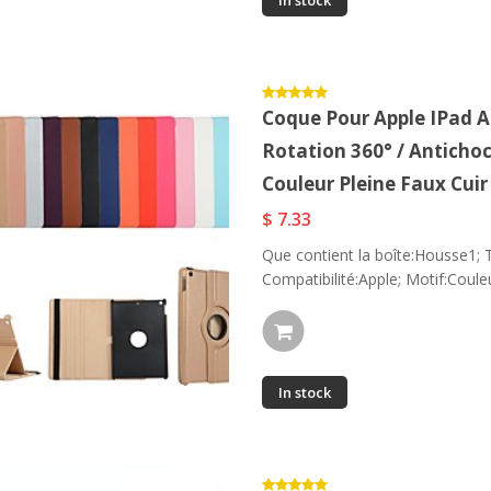
In stock
Coque Pour Apple IPad Air
Rotation 360° / Antichoc
Couleur Pleine Faux Cui
$ 7.33
Que contient la boîte:Housse1; T
Compatibilité:Apple; Motif:Couleu
URage Illumination 2-
Étui Pour Amazon
In-1 Gaming Starter...
Hd8 (2020)...
$ 103.03
$ 21.99
In stock
-33%
URage LETHALITY
Coque Pour Apple
Anti Ghosting
IPad Mini...
$ 28.94
Gaming...
$ 43.19