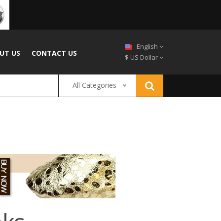
English
UT US
CONTACT US
$ US Dollar
All Categories