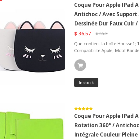
Coque Pour Apple IPad Air
Antichoc / Avec Support
Dessinée Dur Faux Cuir / 
$ 36.57
$ 65.3
Que contient la boîte:Housse1; T
Compatibilité:Apple; Motif:Bande
In stock
Coque Pour Apple IPad Air
Rotation 360° / Anticho
Intégrale Couleur Pleine 