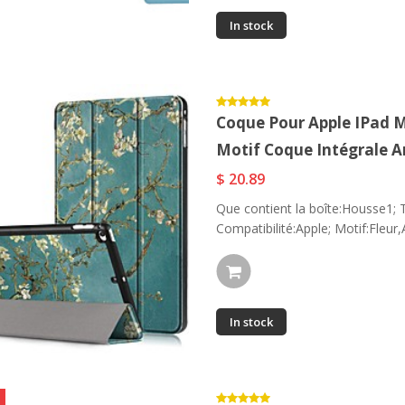
In stock
Coque Pour Apple IPad Mi
Motif Coque Intégrale Ar
$ 20.89
Que contient la boîte:Housse1; T
Compatibilité:Apple; Motif:Fleur,
In stock