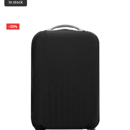
In stock
-35%