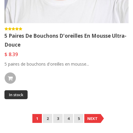
5 Paires De Bouchons D'oreilles En Mousse Ultra-
Douce
$ 8.39
5 paires de bouchons d'oreilles en mousse...
In stock
1
2
3
4
5
NEXT