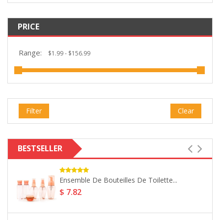
PRICE
Range:
Filter
Clear
BESTSELLER
-13%
2018 Football Coupe Du Monde...
$ 9.28
$ 10.67