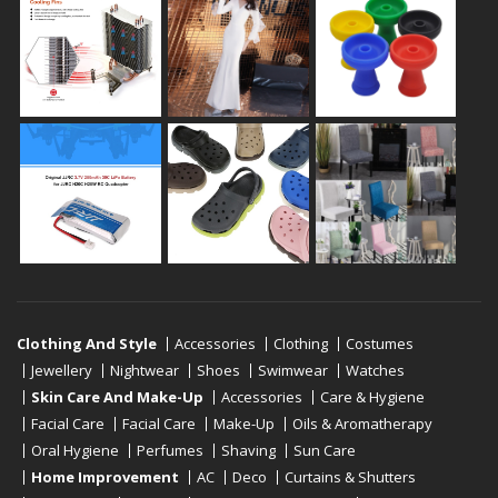
Clothing And Style
Accessories
Clothing
Costumes
Jewellery
Nightwear
Shoes
Swimwear
Watches
Skin Care And Make-Up
Accessories
Care & Hygiene
Facial Care
Facial Care
Make-Up
Oils & Aromatherapy
Oral Hygiene
Perfumes
Shaving
Sun Care
Home Improvement
AC
Deco
Curtains & Shutters