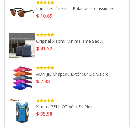
-45%
Double Dridges Design Lunettes De...
$ 5.06
$ 9.2
-44%
Xiaomi Youpin IGNITE Sac À...
$ 47.26
$ 84.39
Organisateur De Documents De Titulaire...
$ 23.45
10 Dés Transparents PCS 14MM...
$ 8.25