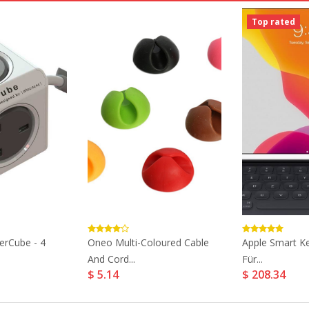
Top rated
erCube - 4
Oneo Multi-Coloured Cable
Apple Smart K
And Cord...
Für...
$ 5.14
$ 208.34