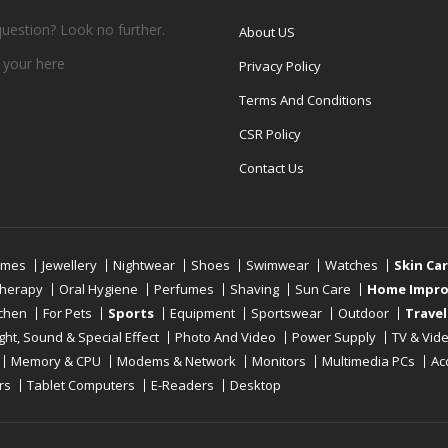
question? Look no further.
About US
 your
here
Privacy Policy
Terms And Conditions
CSR Policy
Contact Us
umes
Jewellery
Nightwear
Shoes
Swimwear
Watches
Skin Ca
therapy
Oral Hygiene
Perfumes
Shaving
Sun Care
Home Impr
tchen
For Pets
Sports
Equipment
Sportswear
Outdoor
Travel
ight, Sound & Special Effect
Photo And Video
Power Supply
TV & Vid
Memory & CPU
Modems & Network
Monitors
Multimedia PCs
Ac
rs
Tablet Computers
E-Readers
Desktop