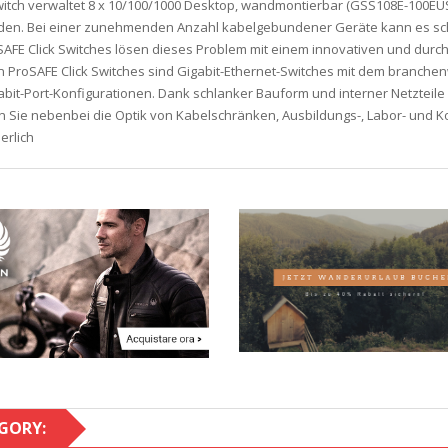
itch verwaltet 8 x 10/100/1000 Desktop, wandmontierbar (GSS108E-100EU
n. Bei einer zunehmenden Anzahl kabelgebundener Geräte kann es schwi
SAFE Click Switches lösen dieses Problem mit einem innovativen und durc
en ProSAFE Click Switches sind Gigabit-Ethernet-Switches mit dem branch
igabit-Port-Konfigurationen. Dank schlanker Bauform und interner Netztei
 Sie nebenbei die Optik von Kabelschränken, Ausbildungs-, Labor- und
erlich
GORY: