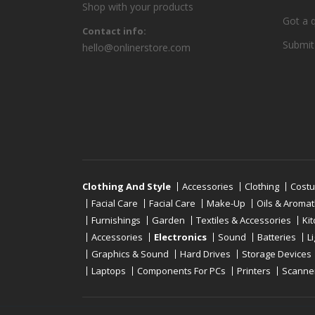
Shop with your products
Got a 
Contact info:
Submit
hello@onlinerstore.com
Clothing And Style
Accessories
Clothing
Cost
Facial Care
Facial Care
Make-Up
Oils & Aroma
Furnishings
Garden
Textiles & Accessories
Ki
Accessories
Electronics
Sound
Batteries
L
Graphics & Sound
Hard Drives
Storage Devices
Laptops
Components For PCs
Printers
Scanne