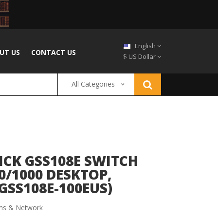
English
UT US
CONTACT US
$ US Dollar
All Categories
ICK GSS108E SWITCH
0/1000 DESKTOP,
SS108E-100EUS)
s & Network