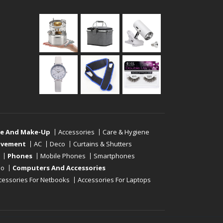
re And Make-Up
Accessories
Care & Hygiene
ovement
AC
Deco
Curtains & Shutters
Phones
Mobile Phones
Smartphones
eo
Computers And Accessories
cessories For Netbooks
Accessories For Laptops