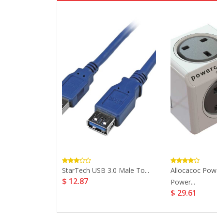
 Huawei VDSL
StarTech USB 3.0 Male To...
Allocacoc Pow
$ 12.87
Power...
$ 29.61
7.37