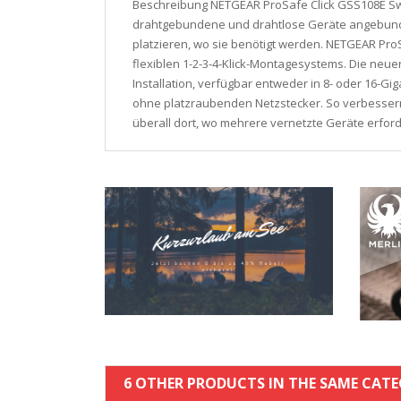
Beschreibung NETGEAR ProSafe Click GSS108E Sw
drahtgebundene und drahtlose Geräte angebunde
platzieren, wo sie benötigt werden. NETGEAR Pro
flexiblen 1-2-3-4-Klick-Montagesystems. Die neu
Installation, verfügbar entweder in 8- oder 16-G
ohne platzraubenden Netzstecker. So verbessern
überall dort, wo mehrere vernetzte Geräte erford
6 OTHER PRODUCTS IN THE SAME CATE