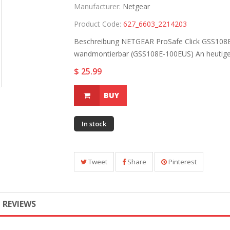
Manufacturer:
Netgear
Product Code:
627_6603_2214203
Beschreibung NETGEAR ProSafe Click GSS108E 
wandmontierbar (GSS108E-100EUS) An heutige 
$ 25.99
BUY
In stock
Tweet
Share
Pinterest
REVIEWS