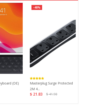
-48%
-38%
eyboard (DE)
Masterplug Surge Protected
BT Openreach
2M 4...
/...
$ 21.83
$ 23.17
$ 41.98
$ 37