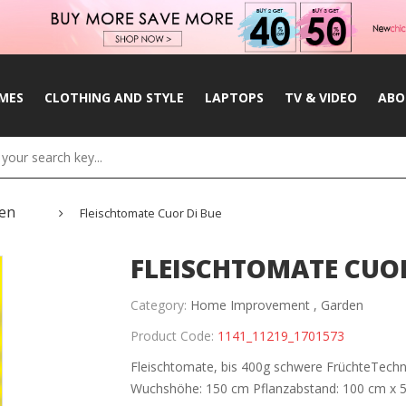
MES
CLOTHING AND STYLE
LAPTOPS
TV & VIDEO
ABO
en
Fleischtomate Cuor Di Bue
FLEISCHTOMATE CUOR
Category:
Home Improvement ,
Garden
Product Code:
1141_11219_1701573
Fleischtomate, bis 400g schwere FrüchteTechni
Wuchshöhe: 150 cm Pflanzabstand: 100 cm x 50 