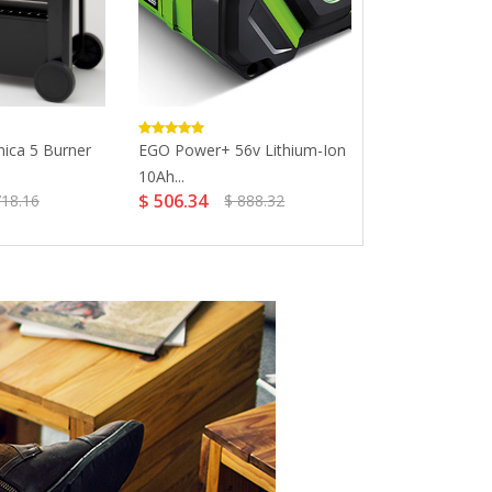
nica 5 Burner
EGO Power+ 56v Lithium-Ion
Wolf Small See
$ 15.38
$ 18
10Ah...
$ 506.34
718.16
$ 888.32