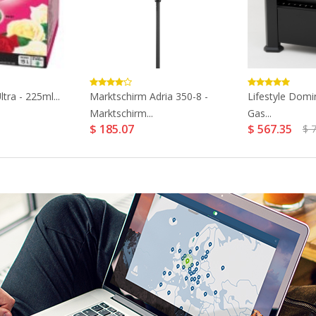
tra - 225ml...
Marktschirm Adria 350-8 -
Lifestyle Domi
Marktschirm...
Gas...
$ 185.07
$ 567.35
$ 