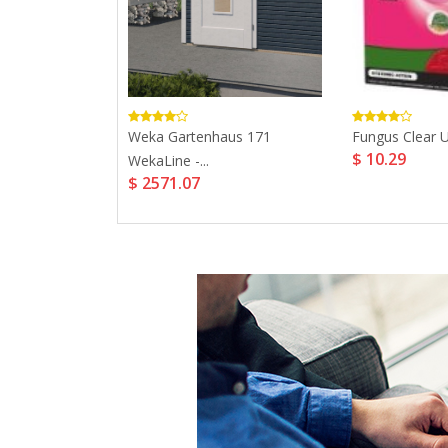
d Sower...
Weka Gartenhaus 171
Fungus Clear Ul
$ 10.29
8.31
WekaLine -...
$ 2571.07