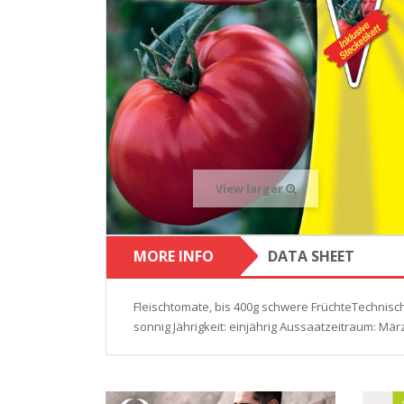
View larger
MORE INFO
DATA SHEET
Fleischtomate, bis 400g schwere FrüchteTechnisc
sonnig Jährigkeit: einjährig Aussaatzeitraum: Mä