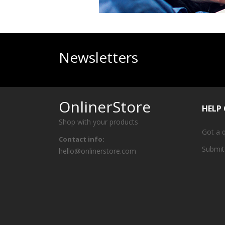
Newsletters
OnlinerStore
HELP
Shop with your products
Got a 
Contact info:
Submit
hello@onlinerstore.com