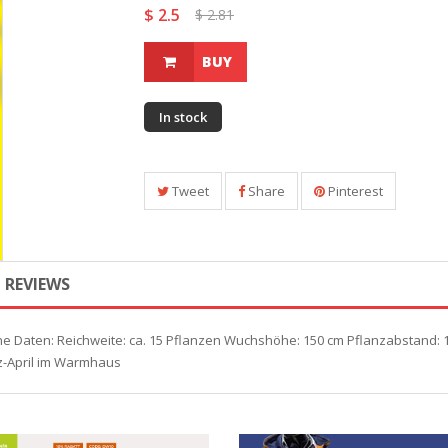
$ 2.5
$ 2.81
BUY
In stock
Tweet
Share
Pinterest
REVIEWS
he Daten: Reichweite: ca. 15 Pflanzen Wuchshöhe: 150 cm Pflanzabstand: 1
rz-April im Warmhaus