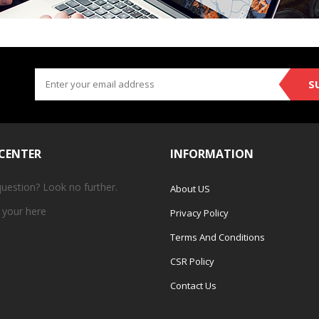
S
 CENTER
INFORMATION
question? Look no further.
About US
 your
here
Privacy Policy
Terms And Conditions
CSR Policy
Contact Us