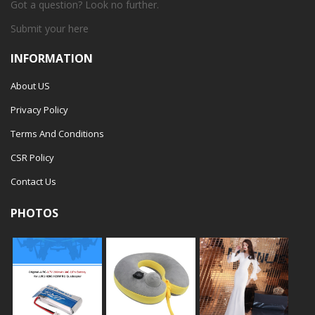
Got a question? Look no further.
Submit your
here
INFORMATION
About US
Privacy Policy
Terms And Conditions
CSR Policy
Contact Us
PHOTOS