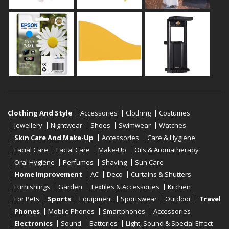
Clothing And Style
Accessories
Clothing
Costumes
Jewellery
Nightwear
Shoes
Swimwear
Watches
Skin Care And Make-Up
Accessories
Care & Hygiene
Facial Care
Facial Care
Make-Up
Oils & Aromatherapy
Oral Hygiene
Perfumes
Shaving
Sun Care
Home Improvement
AC
Deco
Curtains & Shutters
Furnishings
Garden
Textiles & Accessories
Kitchen
For Pets
Sports
Equipment
Sportswear
Outdoor
Travel
Phones
Mobile Phones
Smartphones
Accessories
Electronics
Sound
Batteries
Light, Sound & Special Effect