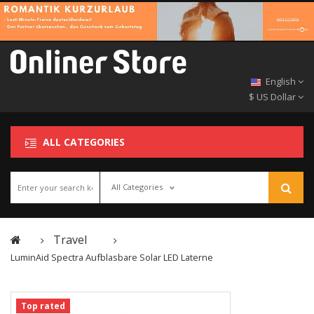
English
$ US Dollar
ALL CATEGORIES
All Categories
Travel
LuminAid Spectra Aufblasbare Solar LED Laterne
Top rated