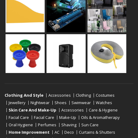
Clothing And Style
Accessories
Clothing
Costumes
Jewellery
Nightwear
Shoes
Swimwear
Watches
Skin Care And Make-Up
Accessories
Care & Hygiene
Facial Care
Facial Care
Make-Up
Oils & Aromatherapy
Oral Hygiene
Perfumes
Shaving
Sun Care
Home Improvement
AC
Deco
Curtains & Shutters