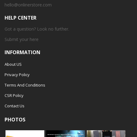
hello@onlinerstore.com
HELP CENTER
Got a question? Look no further.
Submit your
here
INFORMATION
About US
Privacy Policy
Terms And Conditions
CSR Policy
Contact Us
PHOTOS