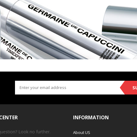
S
 CENTER
INFORMATION
question? Look no further.
About US