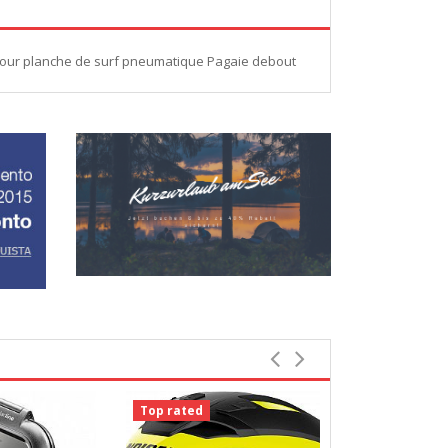
 pour planche de surf pneumatique Pagaie debout
Top rated
Top rated