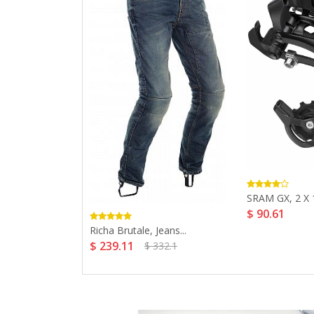
Evo, Textile
SRAM GX, 2 X 1
$ 90.61
Richa Brutale, Jeans...
$ 239.11
$ 332.1