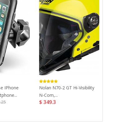
ase IPhone
Nolan N70-2 GT Hi-Visibility
Spidi Voyager E
tphone...
N-Com,...
Jacket...
$ 349.3
$ 324.31
.25