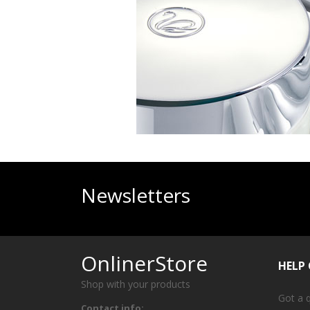
Newsletters
OnlinerStore
HELP
Shop with your products
Got a 
Contact info: