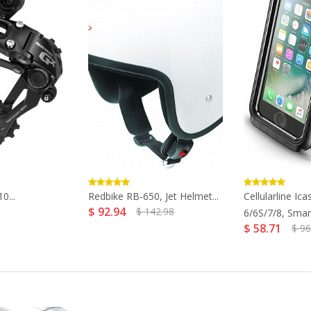
0...
Redbike RB-650, Jet Helmet...
Cellularline Ic
$ 92.94
$ 142.98
6/6S/7/8, Smar
$ 58.71
$ 96