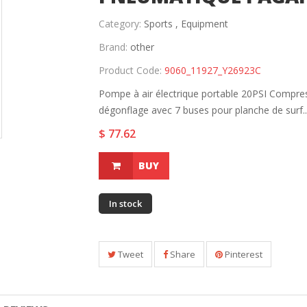
Category:
Sports ,
Equipment
Brand:
other
Product Code:
9060_11927_Y26923C
Pompe à air électrique portable 20PSI Compres
dégonflage avec 7 buses pour planche de surf..
$ 77.62
BUY
In stock
Tweet
Share
Pinterest