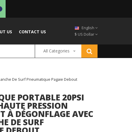
English
UT US
CONTACT US
$ US Dollar
All Categories
 Planche De Surf Pneumatique Pagaie Debout
QUE PORTABLE 20PSI
HAUTE PRESSION
T À DÉGONFLAGE AVEC
HE DE SURF
E DEBOUT