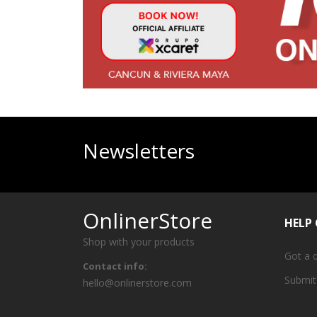
Newsletters
OnlinerStore
HELP
Shop with your products
Got a 
Contact info:
Submit
hello@onlinerstore.com