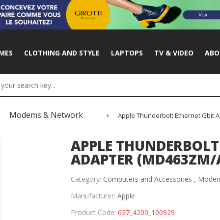
MES
CLOTHING AND STYLE
LAPTOPS
TV & VIDEO
ABO
Modems & Network
Apple Thunderbolt Ethernet Gbit 
APPLE THUNDERBOLT
ADAPTER (MD463ZM/
Category:
Computers and Accessories ,
Modem
Manufacturer:
Apple
Product Code:
627_4200_100929