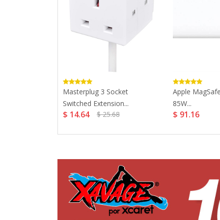
loured Cable
Masterplug 3 Socket
Apple MagSaf
Switched Extension...
85W...
$ 14.64
$ 91.16
$ 25.68