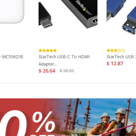
e MC556Z/B
StarTech USB-C To HDMI
StarTech USB 3
$ 12.87
Adapter...
$ 26.64
$ 38.06