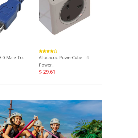
.0 Male To...
Allocacoc PowerCube - 4
Oneo Multi-Co
Power...
And Cord...
$ 29.61
$ 5.14