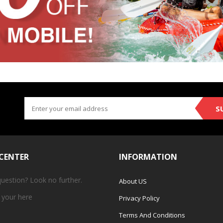
S
 CENTER
INFORMATION
question? Look no further.
About US
 your
here
Privacy Policy
Terms And Conditions