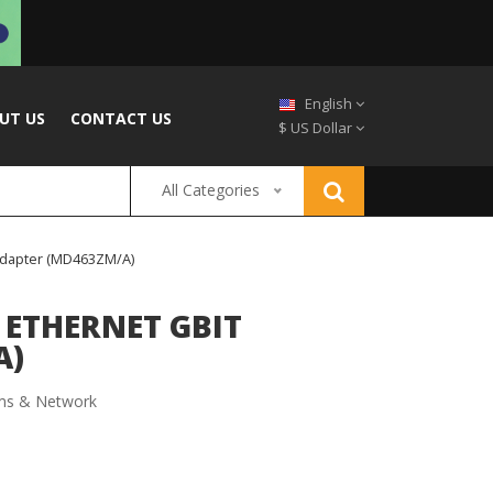
English
UT US
CONTACT US
$ US Dollar
All Categories
Adapter (MD463ZM/A)
 ETHERNET GBIT
A)
s & Network