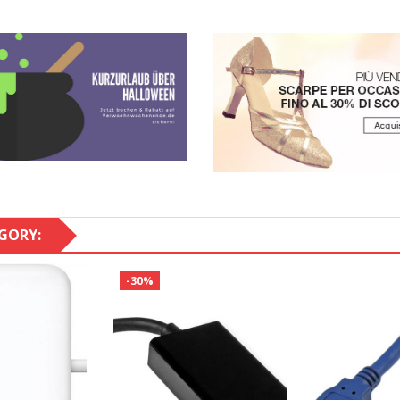
GORY:
-30%