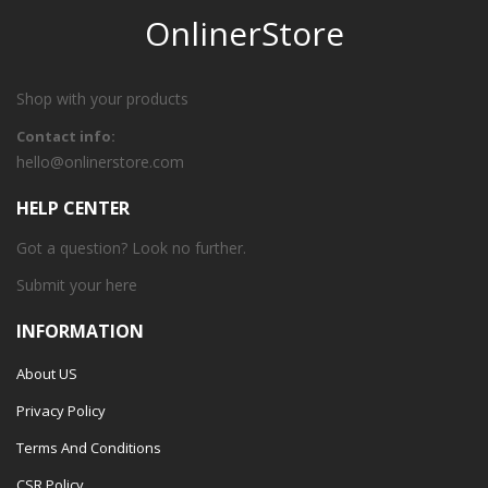
OnlinerStore
Shop with your products
Contact info:
hello@onlinerstore.com
HELP CENTER
Got a question? Look no further.
Submit your
here
INFORMATION
About US
Privacy Policy
Terms And Conditions
CSR Policy