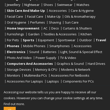
Jewellery
Nightwear
Shoes
Swimwear
Watches
Skin Care And Make-Up
Accessories
Care & Hygiene
Facial Care
Facial Care
Make-Up
Oils & Aromatherapy
Oral Hygiene
Perfumes
Shaving
Sun Care
Home Improvement
AC
Deco
Curtains & Shutters
Furnishings
Garden
Textiles & Accessories
Kitchen
For Pets
Sports
Equipment
Sportswear
Outdoor
Travel
Phones
Mobile Phones
Smartphones
Accessories
Electronics
Sound
Batteries
Light, Sound & Special Effect
Photo And Video
Power Supply
TV & Video
Computers And Accessories
Graphics & Sound
Hard Drives
Storage Devices
Memory & CPU
Modems & Network
Monitors
Multimedia PCs
Accessories For Netbooks
Accessories For Laptops
Laptops
Components For PCs
Printers
Scanners
Tablet Computers
E-Readers
Desktop
Accessing our website tells us you are happy to receive all our
cookies. However you can change your cookie settings at any time.
Find out more.
Copyright © 2019 - 2026
Onlinerstore
. All Right Reserved