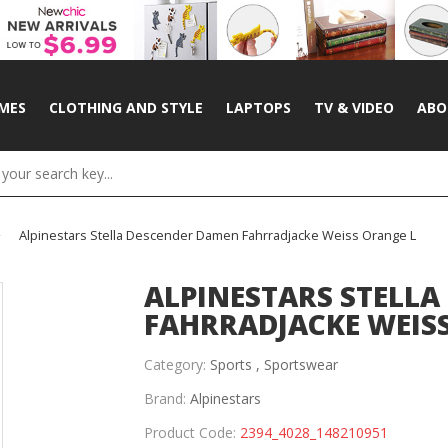
MES
CLOTHING AND STYLE
LAPTOPS
TV & VIDEO
ABO
Alpinestars Stella Descender Damen Fahrradjacke Weiss Orange L
ALPINESTARS STELL
FAHRRADJACKE WEIS
Category:
Sports ,
Sportswear
Brand:
Alpinestars
Product Code:
2394_4028_148210951