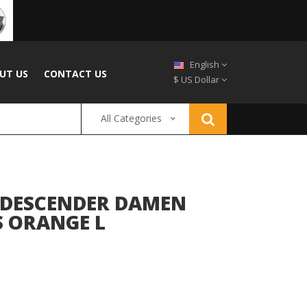
English
UT US
CONTACT US
$ US Dollar
All Categories
A DESCENDER DAMEN
S ORANGE L