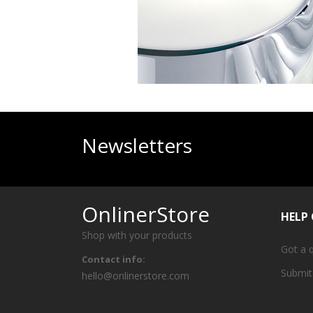
Newsletters
OnlinerStore
HELP
Shop with your products
Got a 
Contact info:
Submit
hello@onlinerstore.com