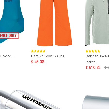
Sock II...
Dare 2b Boys & Girls...
Dainese AWA Bl
$ 45.08
Jacket...
$ 610.85
$ 