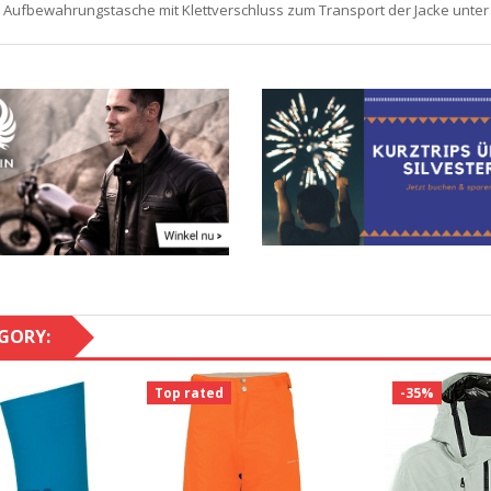
l Aufbewahrungstasche mit Klettverschluss zum Transport der Jacke unter
GORY:
Top rated
-35%