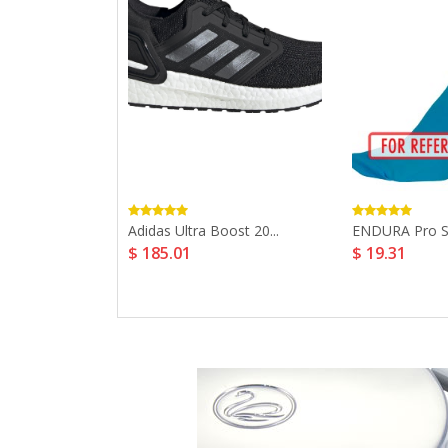
ive 19...
Adidas Ultra Boost 20...
ENDURA Pro SL 
$ 185.01
$ 19.31