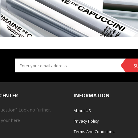
S
 CENTER
INFORMATION
question? Look no further.
About US
 your
here
Privacy Policy
Terms And Conditions