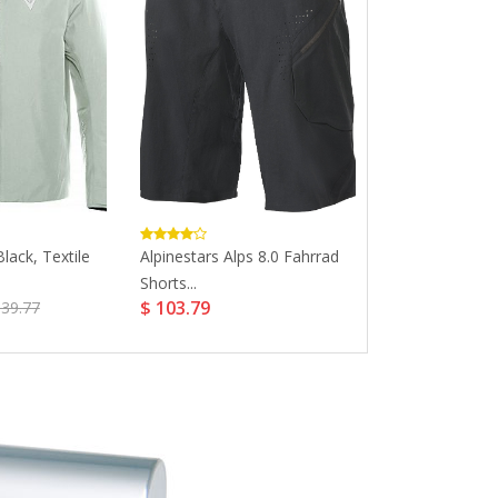
ack, Textile
Alpinestars Alps 8.0 Fahrrad
Adidas Solar Dri
$ 122.71
Shorts...
$ 103.79
939.77