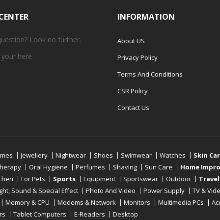
 CENTER
INFORMATION
question? Look no further.
About US
 your
here
Privacy Policy
Terms And Conditions
CSR Policy
Contact Us
umes
Jewellery
Nightwear
Shoes
Swimwear
Watches
Skin Ca
therapy
Oral Hygiene
Perfumes
Shaving
Sun Care
Home Impr
tchen
For Pets
Sports
Equipment
Sportswear
Outdoor
Travel
ight, Sound & Special Effect
Photo And Video
Power Supply
TV & Vid
Memory & CPU
Modems & Network
Monitors
Multimedia PCs
Ac
rs
Tablet Computers
E-Readers
Desktop