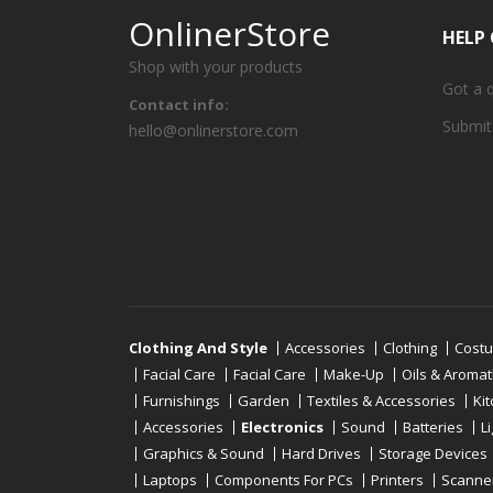
OnlinerStore
HELP
Shop with your products
Got a 
Contact info:
Submit
hello@onlinerstore.com
Clothing And Style
Accessories
Clothing
Cost
Facial Care
Facial Care
Make-Up
Oils & Aroma
Furnishings
Garden
Textiles & Accessories
Ki
Accessories
Electronics
Sound
Batteries
L
Graphics & Sound
Hard Drives
Storage Devices
Laptops
Components For PCs
Printers
Scanne