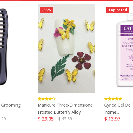
-36%
Top rated
 Grooming
Manicure Three-Dimensional
Gynéa Gel De T
Frosted Butterfly Alloy...
Intime...
$ 29.05
$ 13.97
.29
$ 45.39