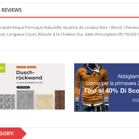
REVIEWS
actéristique:Perruque Naturelle; Nuance de couleur:Noir / Blond; Cheveu
roit; Longueur:Court; Résiste à la Chaleur:Oui; date d'inscription:05/19/2
GORY: