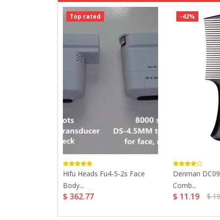
Top rated
-42%
ube Large...
Hifu Heads Fu4-5-2s Face
Denman DC09
Body...
Comb...
$ 362.77
$ 11.19
$ 19