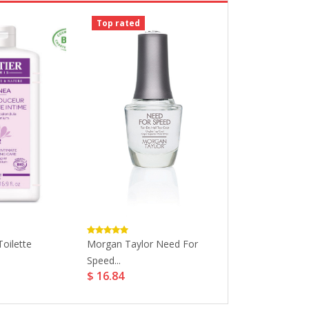
Top rated
Top rated
oilette
Morgan Taylor Need For
Dhc Lip Glow T
$ 6.15
Speed...
$ 16.84