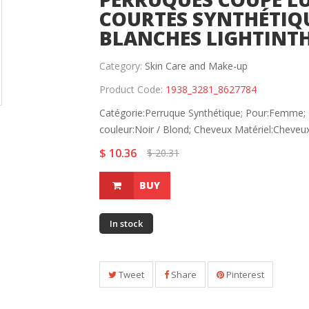
COURTES SYNTHÉTIQ
BLANCHES LIGHTINT
Category:
Skin Care and Make-up
Product Code:
1938_3281_8627784
Catégorie:Perruque Synthétique; Pour:Femme; 
couleur:Noir / Blond; Cheveux Matériel:Cheveux.
$ 10.36
$ 20.31
BUY
In stock
Tweet
Share
Pinterest