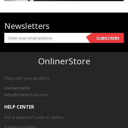
Newsletters
SUBSCRIBE
OnlinerStore
Shop with your products
Contact info:
hello@onlinerstore.com
HELP CENTER
Got a question? Look no further.
Submit your
here