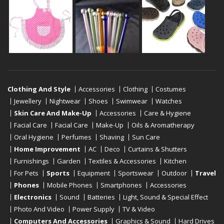
Clothing And Style
Accessories
Clothing
Costumes
Jewellery
Nightwear
Shoes
Swimwear
Watches
Skin Care And Make-Up
Accessories
Care & Hygiene
Facial Care
Facial Care
Make-Up
Oils & Aromatherapy
Oral Hygiene
Perfumes
Shaving
Sun Care
Home Improvement
AC
Deco
Curtains & Shutters
Furnishings
Garden
Textiles & Accessories
Kitchen
For Pets
Sports
Equipment
Sportswear
Outdoor
Travel
Phones
Mobile Phones
Smartphones
Accessories
Electronics
Sound
Batteries
Light, Sound & Special Effect
Photo And Video
Power Supply
TV & Video
Computers And Accessories
Graphics & Sound
Hard Drives