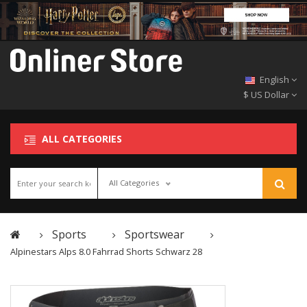
English
$ US Dollar
ALL CATEGORIES
All Categories
Sports
Sportswear
Alpinestars Alps 8.0 Fahrrad Shorts Schwarz 28