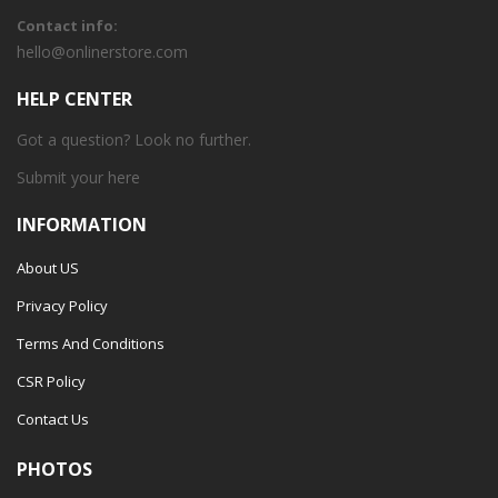
Contact info:
hello@onlinerstore.com
HELP CENTER
Got a question? Look no further.
Submit your
here
INFORMATION
About US
Privacy Policy
Terms And Conditions
CSR Policy
Contact Us
PHOTOS