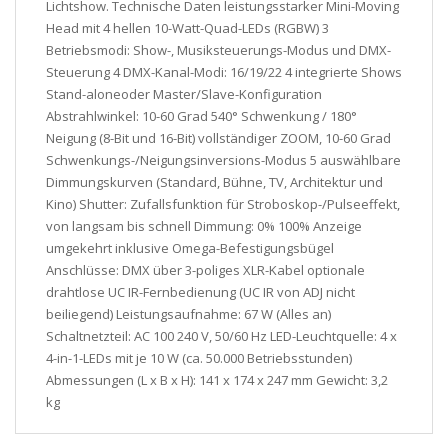
Lichtshow. Technische Daten leistungsstarker Mini-Moving
Head mit 4 hellen 10-Watt-Quad-LEDs (RGBW) 3
Betriebsmodi: Show-, Musiksteuerungs-Modus und DMX-
Steuerung 4 DMX-Kanal-Modi: 16/19/22 4 integrierte Shows
Stand-aloneoder Master/Slave-Konfiguration
Abstrahlwinkel: 10-60 Grad 540° Schwenkung / 180°
Neigung (8-Bit und 16-Bit) vollständiger ZOOM, 10-60 Grad
Schwenkungs-/Neigungsinversions-Modus 5 auswählbare
Dimmungskurven (Standard, Bühne, TV, Architektur und
Kino) Shutter: Zufallsfunktion für Stroboskop-/Pulseeffekt,
von langsam bis schnell Dimmung: 0% 100% Anzeige
umgekehrt inklusive Omega-Befestigungsbügel
Anschlüsse: DMX über 3-poliges XLR-Kabel optionale
drahtlose UC IR-Fernbedienung (UC IR von ADJ nicht
beiliegend) Leistungsaufnahme: 67 W (Alles an)
Schaltnetzteil: AC 100 240 V, 50/60 Hz LED-Leuchtquelle: 4 x
4-in-1-LEDs mit je 10 W (ca. 50.000 Betriebsstunden)
Abmessungen (L x B x H): 141 x 174 x 247 mm Gewicht: 3,2
kg