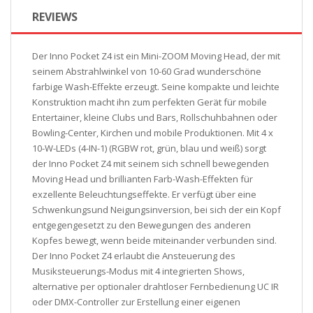
REVIEWS
Der Inno Pocket Z4 ist ein Mini-ZOOM Moving Head, der mit
seinem Abstrahlwinkel von 10-60 Grad wunderschöne
farbige Wash-Effekte erzeugt. Seine kompakte und leichte
Konstruktion macht ihn zum perfekten Gerät für mobile
Entertainer, kleine Clubs und Bars, Rollschuhbahnen oder
Bowling-Center, Kirchen und mobile Produktionen. Mit 4 x
10-W-LEDs (4-IN-1) (RGBW rot, grün, blau und weiß) sorgt
der Inno Pocket Z4 mit seinem sich schnell bewegenden
Moving Head und brillianten Farb-Wash-Effekten für
exzellente Beleuchtungseffekte. Er verfügt über eine
Schwenkungsund Neigungsinversion, bei sich der ein Kopf
entgegengesetzt zu den Bewegungen des anderen
Kopfes bewegt, wenn beide miteinander verbunden sind.
Der Inno Pocket Z4 erlaubt die Ansteuerung des
Musiksteuerungs-Modus mit 4 integrierten Shows,
alternative per optionaler drahtloser Fernbedienung UC IR
oder DMX-Controller zur Erstellung einer eigenen