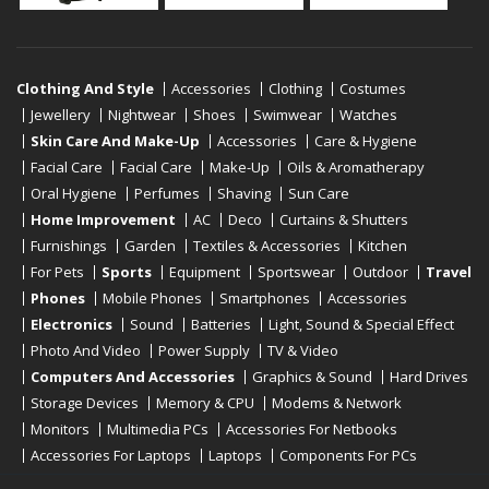
Clothing And Style
Accessories
Clothing
Costumes
Jewellery
Nightwear
Shoes
Swimwear
Watches
Skin Care And Make-Up
Accessories
Care & Hygiene
Facial Care
Facial Care
Make-Up
Oils & Aromatherapy
Oral Hygiene
Perfumes
Shaving
Sun Care
Home Improvement
AC
Deco
Curtains & Shutters
Furnishings
Garden
Textiles & Accessories
Kitchen
For Pets
Sports
Equipment
Sportswear
Outdoor
Travel
Phones
Mobile Phones
Smartphones
Accessories
Electronics
Sound
Batteries
Light, Sound & Special Effect
Photo And Video
Power Supply
TV & Video
Computers And Accessories
Graphics & Sound
Hard Drives
Storage Devices
Memory & CPU
Modems & Network
Monitors
Multimedia PCs
Accessories For Netbooks
Accessories For Laptops
Laptops
Components For PCs
Printers
Scanners
Tablet Computers
E-Readers
Desktop