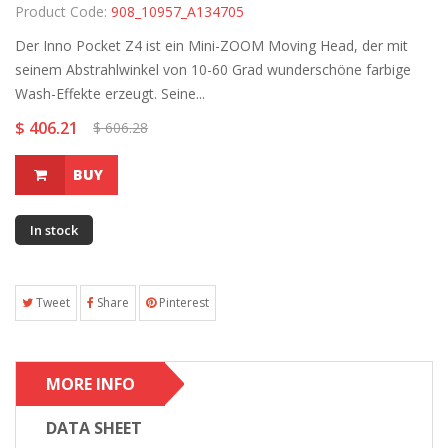
Product Code:
908_10957_A134705
Der Inno Pocket Z4 ist ein Mini-ZOOM Moving Head, der mit
seinem Abstrahlwinkel von 10-60 Grad wunderschöne farbige
Wash-Effekte erzeugt. Seine...
$ 406.21
$ 606.28
BUY
In stock
Tweet
Share
Pinterest
MORE INFO
DATA SHEET