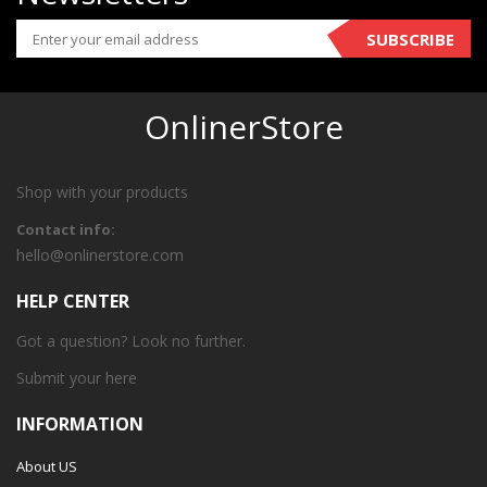
SUBSCRIBE
OnlinerStore
Shop with your products
Contact info:
hello@onlinerstore.com
HELP CENTER
Got a question? Look no further.
Submit your
here
INFORMATION
About US